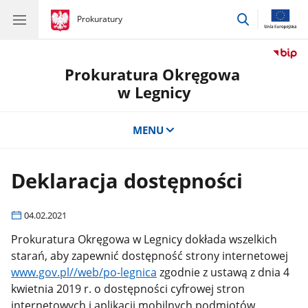
przejdź
gov.pl
Prokuratury
gov.pl
Prokuratury
do
wyszukiwar
Prokuratura Okręgowa
w Legnicy
MENU
Deklaracja dostępności
04.02.2021
Prokuratura Okręgowa w Legnicy dokłada wszelkich
starań, aby zapewnić dostępność strony internetowej
www.gov.pl//web/po-legnica
zgodnie z ustawą z dnia 4
kwietnia 2019 r. o dostępności cyfrowej stron
internetowych i aplikacji mobilnych podmiotów