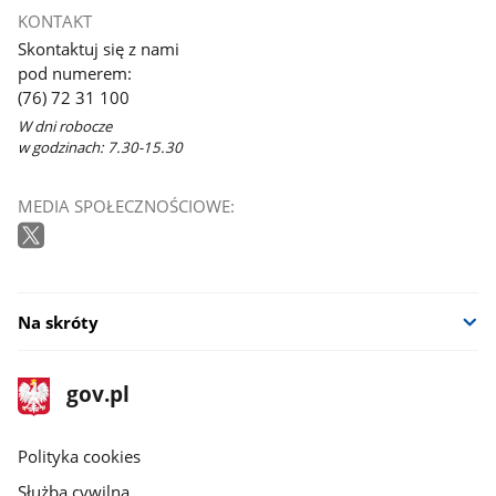
KONTAKT
Skontaktuj się z nami
pod numerem:
(76) 72 31 100
W dni robocze
w godzinach: 7.30-15.30
MEDIA SPOŁECZNOŚCIOWE:
Na skróty
stopka
Strona
gov.pl
gov.pl
główna
gov.pl
Polityka cookies
Służba cywilna