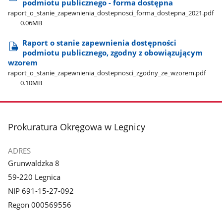
podmiotu publicznego - forma dostępna
raport​_o​_stanie​_zapewnienia​_dostepnosci​_forma​_dostepna​_2021.pdf
0.06MB
Raport o stanie zapewnienia dostępności
podmiotu publicznego, zgodny z obowiązującym
wzorem
raport​_o​_stanie​_zapewnienia​_dostepnosci​_zgodny​_ze​_wzorem.pdf
0.10MB
stopka
Prokuratura Okręgowa w Legnicy
ADRES
Grunwaldzka 8
59-220 Legnica
NIP 691-15-27-092
Regon 000569556