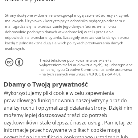
Strony dostępne w domenie www.gov.pl mogą zawierać adresy skrzynek
mailowych. Użytkownik korzystający z odnośnika będącego adresem e-
mail zgadza się na przetwarzanie jego danych (adres e-mail oraz
dobrowolnie podanych danych w wiadomości) w celu przesłania
odpowiedzi na przesłane pytania. Szczegóły przetwarzania danych przez
każdą z jednostek znajdują się w ich politykach przetwarzania danych
osobowych.
Treści tekstowe publikowane w serwisie (z
wyłączeniem treści audiowizualnych), są udostępniane
na licencji typu Creative Commons: uznanie autorstwa
- na tych samych warunkach 4.0 (CC BY-SA 4.0).
Materiały audiowizualne, w tym zdjęcia, materiały
Dbamy o Twoją prywatność
audio i wideo, są udostępniane na licencji typu
Creative Commons: uznanie autorstwa użycie
Wykorzystujemy pliki cookie w celu zapewnienia
niekomercyjne - bez utworów zależnych 4.0 (CC BY-
NC-ND 4.0), o ile nie jest to stwierdzone inaczej.
prawidłowego funkcjonowania naszej witryny oraz do
analizy ruchu i optymalizacji działania strony. Dzięki nim
możemy lepiej dostosować treści do potrzeb
użytkowników i stale ulepszać nasze usługi. Pamiętaj, że
informacje przechowywane w plikach cookie mogą
pozwalać na identyfikację konkretnego urządzenia lub