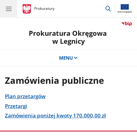
przejdź
gov.pl
Prokuratury
gov.pl
Prokuratury
do
wyszukiwar
Prokuratura Okręgowa
w Legnicy
MENU
Zamówienia publiczne
Plan przetargów
Przetargi
Zamówienia poniżej kwoty 170.000,00 zł