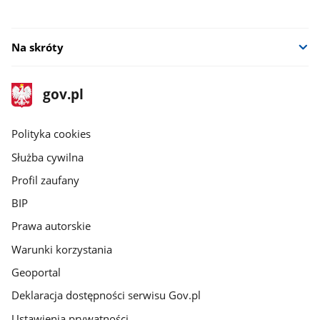
Na skróty
stopka
Strona
gov.pl
gov.pl
główna
gov.pl
Polityka cookies
Służba cywilna
Profil zaufany
BIP
Prawa autorskie
Warunki korzystania
Geoportal
Deklaracja dostępności serwisu Gov.pl
Ustawienia prywatności