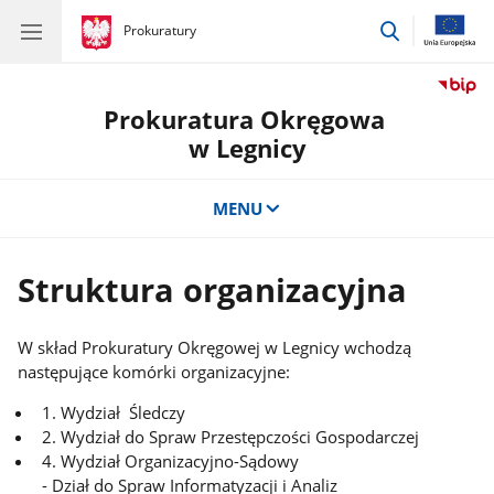
przejdź
gov.pl
Prokuratury
gov.pl
Prokuratury
do
wyszukiwar
Prokuratura Okręgowa
w Legnicy
MENU
Struktura organizacyjna
W skład Prokuratury Okręgowej w Legnicy wchodzą
następujące komórki organizacyjne:
1. Wydział Śledczy
2. Wydział do Spraw Przestępczości Gospodarczej
4. Wydział Organizacyjno-Sądowy
- Dział do Spraw Informatyzacji i Analiz