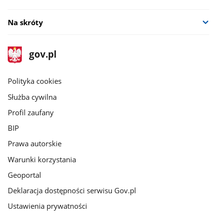
Na skróty
stopka
Strona
gov.pl
gov.pl
główna
gov.pl
Polityka cookies
Służba cywilna
Profil zaufany
BIP
Prawa autorskie
Warunki korzystania
Geoportal
Deklaracja dostępności serwisu Gov.pl
Ustawienia prywatności