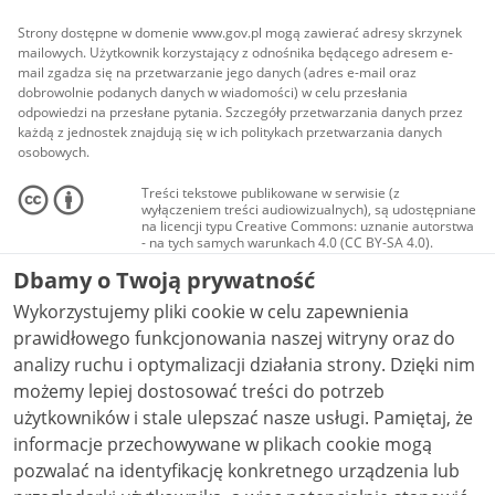
Strony dostępne w domenie www.gov.pl mogą zawierać adresy skrzynek
mailowych. Użytkownik korzystający z odnośnika będącego adresem e-
mail zgadza się na przetwarzanie jego danych (adres e-mail oraz
dobrowolnie podanych danych w wiadomości) w celu przesłania
odpowiedzi na przesłane pytania. Szczegóły przetwarzania danych przez
każdą z jednostek znajdują się w ich politykach przetwarzania danych
osobowych.
Treści tekstowe publikowane w serwisie (z
wyłączeniem treści audiowizualnych), są udostępniane
na licencji typu Creative Commons: uznanie autorstwa
- na tych samych warunkach 4.0 (CC BY-SA 4.0).
Materiały audiowizualne, w tym zdjęcia, materiały
Dbamy o Twoją prywatność
audio i wideo, są udostępniane na licencji typu
Creative Commons: uznanie autorstwa użycie
Wykorzystujemy pliki cookie w celu zapewnienia
niekomercyjne - bez utworów zależnych 4.0 (CC BY-
NC-ND 4.0), o ile nie jest to stwierdzone inaczej.
prawidłowego funkcjonowania naszej witryny oraz do
analizy ruchu i optymalizacji działania strony. Dzięki nim
możemy lepiej dostosować treści do potrzeb
użytkowników i stale ulepszać nasze usługi. Pamiętaj, że
informacje przechowywane w plikach cookie mogą
pozwalać na identyfikację konkretnego urządzenia lub