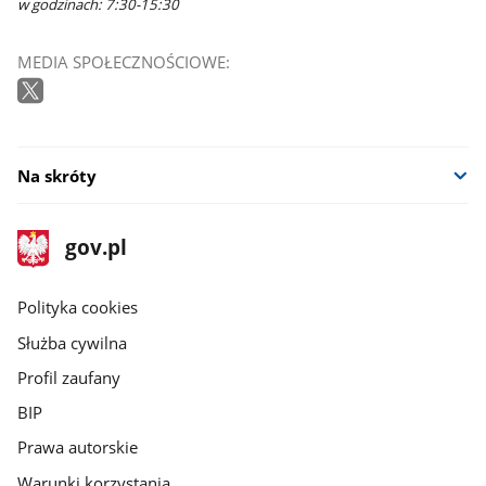
w godzinach: 7:30-15:30
MEDIA SPOŁECZNOŚCIOWE:
Na skróty
stopka
Strona
gov.pl
gov.pl
główna
gov.pl
Polityka cookies
Służba cywilna
Profil zaufany
BIP
Prawa autorskie
Warunki korzystania