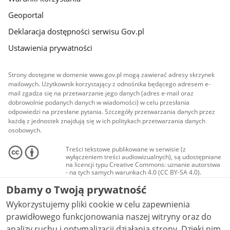
Geoportal
Deklaracja dostępności serwisu Gov.pl
Ustawienia prywatności
Strony dostępne w domenie www.gov.pl mogą zawierać adresy skrzynek
mailowych. Użytkownik korzystający z odnośnika będącego adresem e-
mail zgadza się na przetwarzanie jego danych (adres e-mail oraz
dobrowolnie podanych danych w wiadomości) w celu przesłania
odpowiedzi na przesłane pytania. Szczegóły przetwarzania danych przez
każdą z jednostek znajdują się w ich politykach przetwarzania danych
osobowych.
Treści tekstowe publikowane w serwisie (z
wyłączeniem treści audiowizualnych), są udostępniane
na licencji typu Creative Commons: uznanie autorstwa
- na tych samych warunkach 4.0 (CC BY-SA 4.0).
Materiały audiowizualne, w tym zdjęcia, materiały
Dbamy o Twoją prywatność
audio i wideo, są udostępniane na licencji typu
Creative Commons: uznanie autorstwa użycie
Wykorzystujemy pliki cookie w celu zapewnienia
niekomercyjne - bez utworów zależnych 4.0 (CC BY-
NC-ND 4.0), o ile nie jest to stwierdzone inaczej.
prawidłowego funkcjonowania naszej witryny oraz do
analizy ruchu i optymalizacji działania strony. Dzięki nim