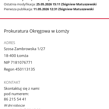
Ostatnia modyfikacja:
25.05.2026 15:11 Zbigniew Matuszewski
Pierwsza publikacja:
11.05.2026 12:31 Zbigniew Matuszewski
stopka
Prokuratura Okręgowa w Łomży
ADRES
Szosa Zambrowska 1/27
18-400 Łomża
NIP 7181076771
Regon 450113135
KONTAKT
Skontaktuj się z nami
pod numerem:
86 215 54 41
W dni robocze