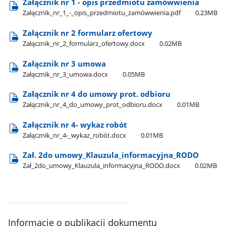
Załącznik nr 1 - opis przedmiotu zamówwienia
Załącznik​_nr​_1​_-​_opis​_przedmiotu​_zamówwienia.pdf
0.23MB
Załącznik nr 2 formularz ofertowy
Załącznik​_nr​_2​_formularz​_ofertowy.docx
0.02MB
Załącznik nr 3 umowa
Załącznik​_nr​_3​_umowa.docx
0.05MB
Załącznik nr 4 do umowy prot. odbioru
Załącznik​_nr​_4​_do​_umowy​_prot​_odbioru.docx
0.01MB
Załącznik nr 4- wykaz robót
Załącznik​_nr​_4-​_wykaz​_robót.docx
0.01MB
Zał. 2do umowy​_Klauzula​_informacyjna​_RODO
Zał​_2do​_umowy​_Klauzula​_informacyjna​_RODO.docx
0.02MB
Informacje o publikacji dokumentu