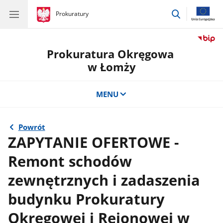
przejdź
gov.pl
Prokuratury
gov.pl
Prokuratury
do
wyszukiwar
Prokuratura Okręgowa
w Łomży
MENU
Powrót
ZAPYTANIE OFERTOWE -
Remont schodów
zewnętrznych i zadaszenia
budynku Prokuratury
Okręgowej i Rejonowej w