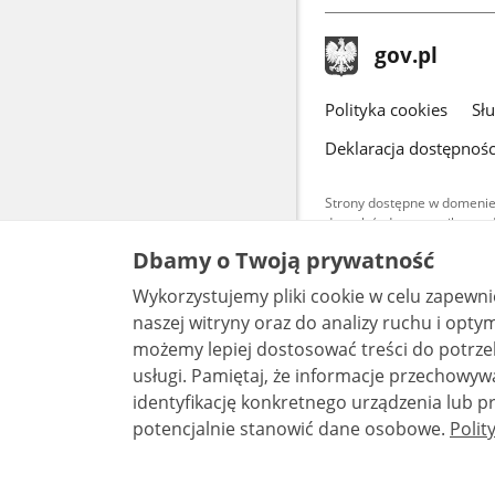
stopka
Strona
gov.pl
gov.pl
główna
gov.pl
Polityka cookies
Sł
Deklaracja dostępnośc
Strony dostępne w domenie
danych (adres e-mail oraz 
znajdują się w ich polityk
Dbamy o Twoją prywatność
Treści teksto
Wykorzystujemy pliki cookie w celu zapewn
udostępniane
warunkach 4.0
naszej witryny oraz do analizy ruchu i optymalizacj
są udostępni
możemy lepiej dostosować treści do potrzeb
bez utworów z
usługi. Pamiętaj, że informacje przechowywane w plikach cookie mogą pozwalać na
identyfikację konkretnego urządzenia lub pr
potencjalnie stanowić dane osobowe.
Polit