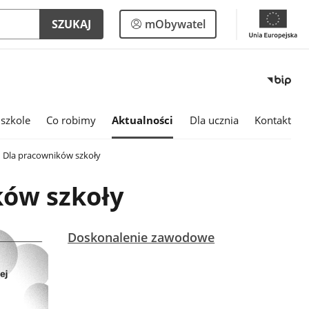
Logowanie
SZUKAJ
mObywatel
do
panelu
szkole
Co robimy
Aktualności
Dla ucznia
Kontakt
Dla pracowników szkoły
ków szkoły
Doskonalenie zawodowe