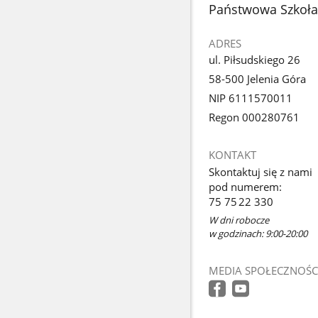
stopka
Państwowa Szkoła M
ADRES
ul. Piłsudskiego 26
58-500 Jelenia Góra
NIP 6111570011
Regon 000280761
KONTAKT
Skontaktuj się z nami
pod numerem:
75 75 22 330
W dni robocze
w godzinach: 9:00-20:00
MEDIA SPOŁECZNOŚC