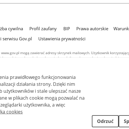
użba cywilna
Profil zaufany
BIP
Prawa autorskie
Warunki
i serwisu Gov.pl
Ustawienia prywatności
 www.gov.pl mogą zawierać adresy skrzynek mailowych. Użytkownik korzystający
dobrowolnie podanych danych w wiadomości) w celu przesłania odpowiedzi na prz
ach przetwarzania danych osobowych.
we publikowane w serwisie (z wyłączeniem treści audiowizualnych), są
ienia prawidłowego funkcjonowania
 na licencji typu Creative Commons: uznanie autorstwa - na tych samych
 (CC BY-SA 4.0). Materiały audiowizualne, w tym zdjęcia, materiały audio i wideo
i działania strony. Dzięki nim
ane na licencji typu Creative Commons: uznanie autorstwa użycie niekomercyjne 
 użytkowników i stale ulepszać nasze
ależnych 4.0 (CC BY-NC-ND 4.0), o ile nie jest to stwierdzone inaczej.
zeglądarki użytkownika, a więc
yka cookies
Odrzuć
Sp