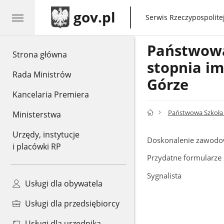
gov.pl
gov.pl
Serwis Rzeczypospolitej
Państwowa 
gov.pl
Strona główna
stopnia im
Rada Ministrów
Górze
Kancelaria Premiera
Państwowa Szkoła M
Ministerstwa
Urzędy, instytucje
Doskonalenie zawod
i placówki RP
Przydatne formularze
Sygnalista
Usługi dla obywatela
Usługi dla przedsiębiorcy
Usługi dla urzędnika