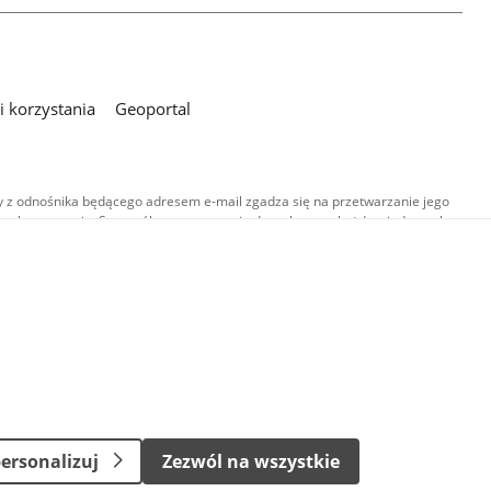
 korzystania
Geoportal
 z odnośnika będącego adresem e-mail zgadza się na przetwarzanie jego
esłane pytania. Szczegóły przetwarzania danych przez każdą z jednostek
,
-
ersonalizuj
Zezwól na wszystkie