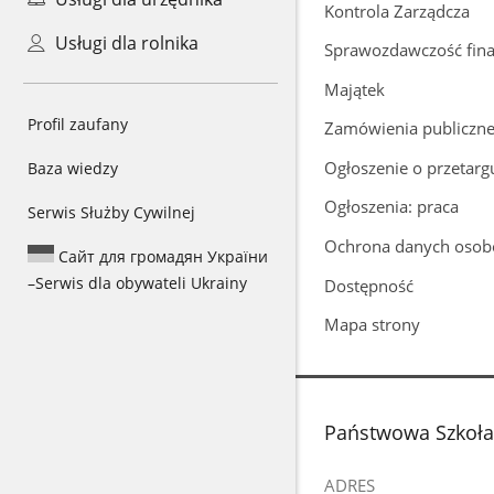
Kontrola Zarządcza
Usługi dla rolnika
Sprawozdawczość fin
Majątek
Profil zaufany
Zamówienia publiczn
Ogłoszenie o przetar
Baza wiedzy
Ogłoszenia: praca
Serwis Służby Cywilnej
Ochrona danych oso
Сайт для громадян України
–
Serwis dla obywateli Ukrainy
Dostępność
Mapa strony
stopka
Państwowa Szkoła M
ADRES