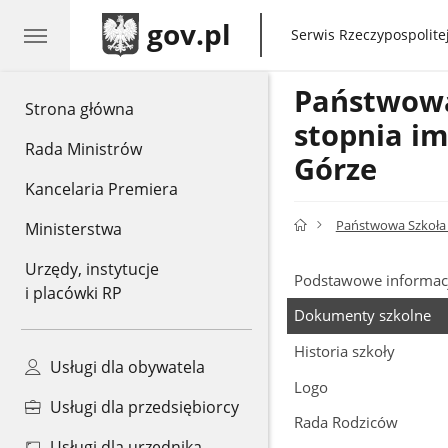
gov.pl
gov.pl
Serwis Rzeczypospolitej
Państwowa 
gov.pl
Strona główna
stopnia im
Rada Ministrów
Górze
Kancelaria Premiera
Państwowa Szkoła M
Ministerstwa
Urzędy, instytucje
Podstawowe informac
i placówki RP
Dokumenty szkolne
Historia szkoły
Usługi dla obywatela
Logo
Usługi dla przedsiębiorcy
Rada Rodziców
Usługi dla urzędnika