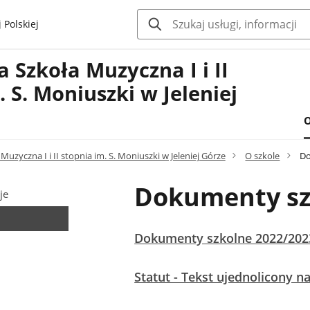
 Polskiej
Szkoła Muzyczna I i II
. S. Moniuszki w Jeleniej
O
uzyczna I i II stopnia im. S. Moniuszki w Jeleniej Górze
O szkole
Do
Dokumenty sz
je
Dokumenty szkolne 2022/202
Statut - Tekst ujednolicony na