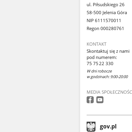
ul. Piłsudskiego 26
58-500 Jelenia Góra
NIP 6111570011
Regon 000280761
KONTAKT
Skontaktuj się z nami
pod numerem:
75 75 22 330
W dni robocze
w godzinach: 9:00-20:00
MEDIA SPOŁECZNOŚC
stopka
Strona
gov.pl
gov.pl