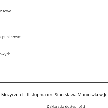
ansowa
e
gu publicznym
bowych
uzyczna I i II stopnia im. Stanisława Moniuszki w Je
Deklaracja dostępności