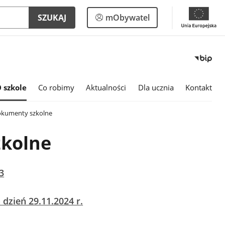
Logowanie
SZUKAJ
mObywatel
do
panelu
 szkole
Co robimy
Aktualności
Dla ucznia
Kontakt
kumenty szkolne
kolne
3
 dzień 29.11.2024 r.