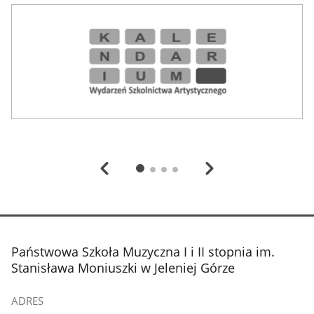
Termomodernizacja
stopka
Państwowa Szkoła Muzyczna I i II stopnia im.
Stanisława Moniuszki w Jeleniej Górze
ADRES