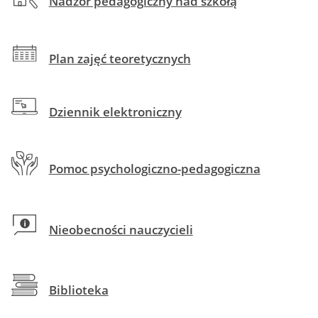
Nadzór pedagogiczny nad szkołą
reklamowy
skróty
1
Plan zajęć teoretycznych
Dziennik elektroniczny
Pomoc psychologiczno-pedagogiczna
Nieobecności nauczycieli
Biblioteka