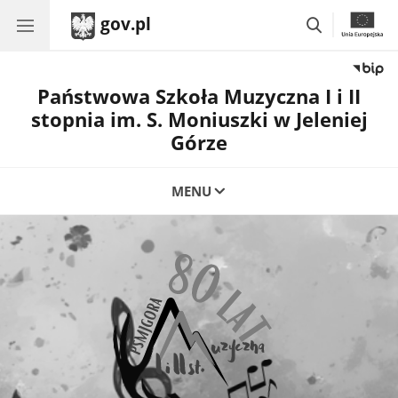
gov.pl
przejdź
do
wyszukiwar
Państwowa Szkoła Muzyczna I i II
stopnia im. S. Moniuszki w Jeleniej
Górze
MENU