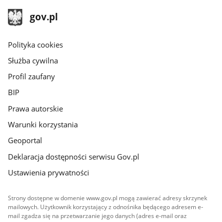
stopka
Strona
gov.pl
gov.pl
główna
gov.pl
Polityka cookies
Służba cywilna
Profil zaufany
BIP
Prawa autorskie
Warunki korzystania
Geoportal
Deklaracja dostępności serwisu Gov.pl
Ustawienia prywatności
Strony dostępne w domenie www.gov.pl mogą zawierać adresy skrzynek
mailowych. Użytkownik korzystający z odnośnika będącego adresem e-
mail zgadza się na przetwarzanie jego danych (adres e-mail oraz