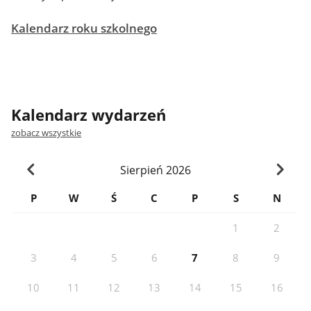
Kalendarz roku szkolnego
Kalendarz wydarzeń
zobacz wszystkie
Sierpień
2026
P
W
Ś
C
P
S
N
1
2
3
4
5
6
7
8
9
10
11
12
13
14
15
16