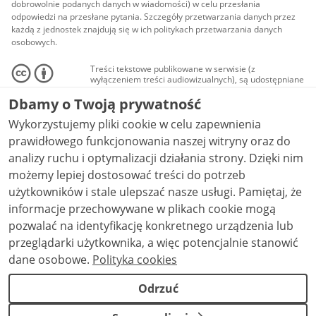
dobrowolnie podanych danych w wiadomości) w celu przesłania
odpowiedzi na przesłane pytania. Szczegóły przetwarzania danych przez
każdą z jednostek znajdują się w ich politykach przetwarzania danych
osobowych.
Treści tekstowe publikowane w serwisie (z
wyłączeniem treści audiowizualnych), są udostępniane
na licencji typu Creative Commons: uznanie autorstwa
- na tych samych warunkach 4.0 (CC BY-SA 4.0).
Dbamy o Twoją prywatność
Materiały audiowizualne, w tym zdjęcia, materiały
audio i wideo, są udostępniane na licencji typu
Wykorzystujemy pliki cookie w celu zapewnienia
Creative Commons: uznanie autorstwa użycie
prawidłowego funkcjonowania naszej witryny oraz do
niekomercyjne - bez utworów zależnych 4.0 (CC BY-
NC-ND 4.0), o ile nie jest to stwierdzone inaczej.
analizy ruchu i optymalizacji działania strony. Dzięki nim
możemy lepiej dostosować treści do potrzeb
użytkowników i stale ulepszać nasze usługi. Pamiętaj, że
informacje przechowywane w plikach cookie mogą
pozwalać na identyfikację konkretnego urządzenia lub
przeglądarki użytkownika, a więc potencjalnie stanowić
dane osobowe.
Polityka cookies
Odrzuć