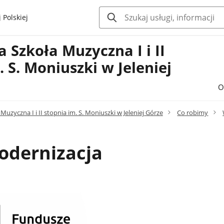
 Polskiej
Szkoła Muzyczna I i II
. S. Moniuszki w Jeleniej
O
uzyczna I i II stopnia im. S. Moniuszki w Jeleniej Górze
Co robimy
dernizacja