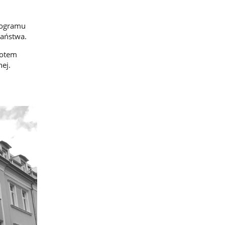
Programu
państwa.
iotem
ej.