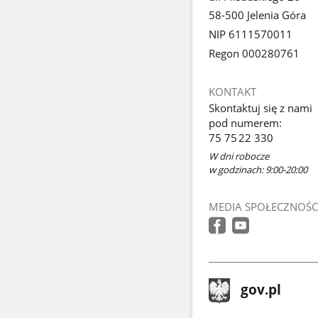
58-500 Jelenia Góra
NIP 6111570011
Regon 000280761
KONTAKT
Skontaktuj się z nami
pod numerem:
75 75 22 330
W dni robocze
w godzinach: 9:00-20:00
MEDIA SPOŁECZNOŚC
stopka
Strona
gov.pl
gov.pl
główna