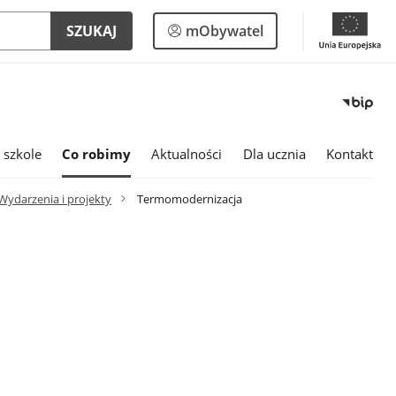
Logowanie
SZUKAJ
mObywatel
do
panelu
 szkole
Co robimy
Aktualności
Dla ucznia
Kontakt
Wydarzenia i projekty
Termomodernizacja