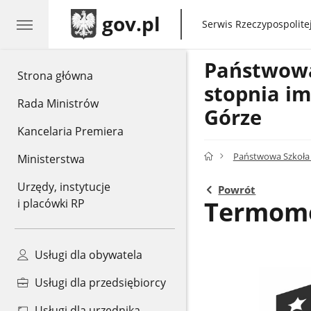
gov.pl
gov.pl
Serwis Rzeczypospolitej
Państwowa 
gov.pl
Strona główna
stopnia im
Rada Ministrów
Górze
Kancelaria Premiera
Państwowa Szkoła M
Ministerstwa
Urzędy, instytucje
Powrót
Termomo
i placówki RP
Usługi dla obywatela
Usługi dla przedsiębiorcy
Usługi dla urzędnika