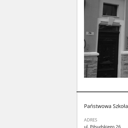
stopka
Państwowa Szkoła M
ADRES
ul. Piłsudskiego 26