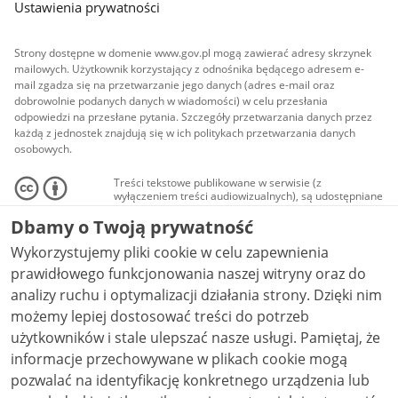
Ustawienia prywatności
Strony dostępne w domenie www.gov.pl mogą zawierać adresy skrzynek
mailowych. Użytkownik korzystający z odnośnika będącego adresem e-
mail zgadza się na przetwarzanie jego danych (adres e-mail oraz
dobrowolnie podanych danych w wiadomości) w celu przesłania
odpowiedzi na przesłane pytania. Szczegóły przetwarzania danych przez
każdą z jednostek znajdują się w ich politykach przetwarzania danych
osobowych.
Treści tekstowe publikowane w serwisie (z
wyłączeniem treści audiowizualnych), są udostępniane
na licencji typu Creative Commons: uznanie autorstwa
- na tych samych warunkach 4.0 (CC BY-SA 4.0).
Dbamy o Twoją prywatność
Materiały audiowizualne, w tym zdjęcia, materiały
audio i wideo, są udostępniane na licencji typu
Wykorzystujemy pliki cookie w celu zapewnienia
Creative Commons: uznanie autorstwa użycie
prawidłowego funkcjonowania naszej witryny oraz do
niekomercyjne - bez utworów zależnych 4.0 (CC BY-
NC-ND 4.0), o ile nie jest to stwierdzone inaczej.
analizy ruchu i optymalizacji działania strony. Dzięki nim
możemy lepiej dostosować treści do potrzeb
użytkowników i stale ulepszać nasze usługi. Pamiętaj, że
informacje przechowywane w plikach cookie mogą
pozwalać na identyfikację konkretnego urządzenia lub