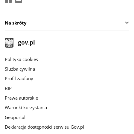
Na skróty
stopka
Strona
gov.pl
gov.pl
główna
gov.pl
Polityka cookies
Służba cywilna
Profil zaufany
BIP
Prawa autorskie
Warunki korzystania
Geoportal
Deklaracja dostępności serwisu Gov.pl