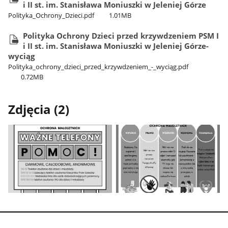
i II st. im. Stanisława Moniuszki w Jeleniej Górze
Polityka​_Ochrony​_Dzieci.pdf
1.01MB
Polityka Ochrony Dzieci przed krzywdzeniem PSM I
i II st. im. Stanisława Moniuszki w Jeleniej Górze-
wyciąg
Polityka​_ochrony​_dzieci​_przed​_krzywdzeniem​_-​_wyciąg.pdf
0.72MB
Zdjęcia (2)
Pokaż
Pokaż
zdjęcie
zdjęcie
1
2