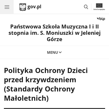
gov.pl
przejdź
do
wyszukiwar
Państwowa Szkoła Muzyczna I i II
stopnia im. S. Moniuszki w Jeleniej
Górze
MENU
Polityka Ochrony Dzieci
przed krzywdzeniem
(Standardy Ochrony
Małoletnich)