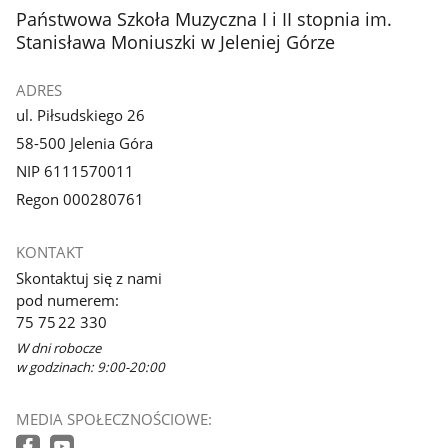
z
z
stopka
Państwowa Szkoła Muzyczna I i II stopnia im.
galerii.
galerii.
Stanisława Moniuszki w Jeleniej Górze
ADRES
ul. Piłsudskiego 26
58-500 Jelenia Góra
NIP 6111570011
Regon 000280761
KONTAKT
Skontaktuj się z nami
pod numerem:
75 75 22 330
W dni robocze
w godzinach: 9:00-20:00
MEDIA SPOŁECZNOŚCIOWE: