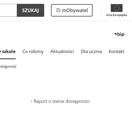
Logowanie
SZUKAJ
mObywatel
do
panelu
 szkole
Co robimy
Aktualności
Dla ucznia
Kontakt
stępność
Raport o stanie dostępności