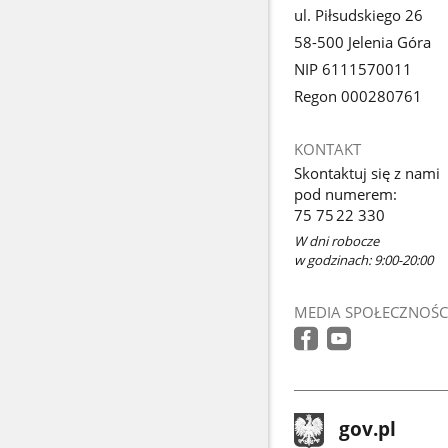
ul. Piłsudskiego 26
58-500 Jelenia Góra
NIP 6111570011
Regon 000280761
KONTAKT
Skontaktuj się z nami
pod numerem:
75 75 22 330
W dni robocze
w godzinach: 9:00-20:00
MEDIA SPOŁECZNOŚC
stopka
Strona
gov.pl
gov.pl