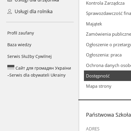
Kontrola Zarządcza
Usługi dla rolnika
Sprawozdawczość fin
Majątek
Profil zaufany
Zamówienia publiczn
Ogłoszenie o przetar
Baza wiedzy
Ogłoszenia: praca
Serwis Służby Cywilnej
Ochrona danych oso
Сайт для громадян України
–
Serwis dla obywateli Ukrainy
Dostępność
Mapa strony
stopka
Państwowa Szkoła M
ADRES