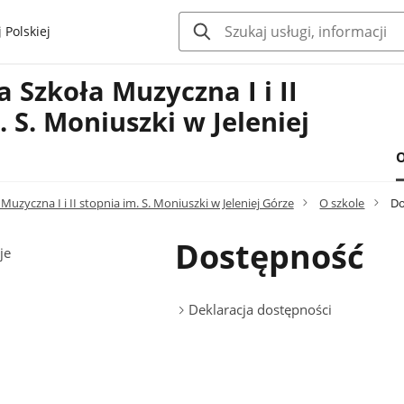
 Polskiej
Szkoła Muzyczna I i II
. S. Moniuszki w Jeleniej
O
uzyczna I i II stopnia im. S. Moniuszki w Jeleniej Górze
O szkole
Do
Dostępność
je
Deklaracja dostępności