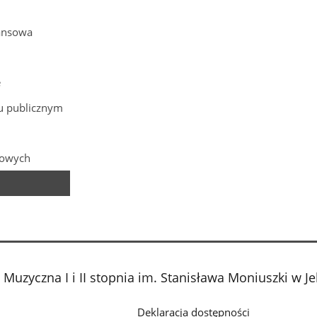
ansowa
e
gu publicznym
bowych
uzyczna I i II stopnia im. Stanisława Moniuszki w Je
Deklaracja dostępności