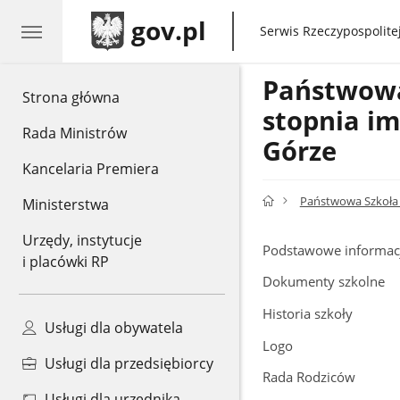
gov.pl
gov.pl
Serwis Rzeczypospolitej
Państwowa 
gov.pl
Strona główna
stopnia im
Rada Ministrów
Górze
Kancelaria Premiera
Państwowa Szkoła M
Ministerstwa
Urzędy, instytucje
Podstawowe informac
i placówki RP
Dokumenty szkolne
Historia szkoły
Usługi dla obywatela
Logo
Usługi dla przedsiębiorcy
Rada Rodziców
Usługi dla urzędnika