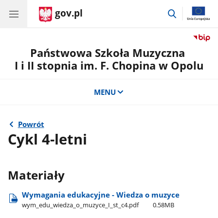
gov.pl
przejdź
do
wyszukiwar
Państwowa Szkoła Muzyczna
I i II stopnia im. F. Chopina w Opolu
MENU
Powrót
Cykl 4-letni
Materiały
Wymagania edukacyjne - Wiedza o muzyce
wym​_edu​_wiedza​_o​_muzyce​_I​_st​_c4.pdf
0.58MB