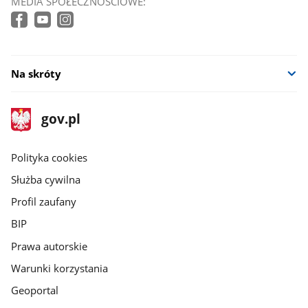
MEDIA SPOŁECZNOŚCIOWE:
Na skróty
stopka
Strona
gov.pl
gov.pl
główna
gov.pl
Polityka cookies
Służba cywilna
Profil zaufany
BIP
Prawa autorskie
Warunki korzystania
Geoportal