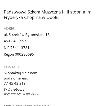
stopka
Państwowa Szkoła Muzyczna I i II stopnia im.
Fryderyka Chopina w Opolu
ADRES
ul. Strzelców Bytomskich 18
45-084 Opole
NIP 7541137814
Regon 000280695
KONTAKT
Skontaktuj się z nami
pod numerem:
77 45 42 318
W dni robocze
w godzinach: 8.00-21.00