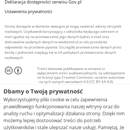
Deklaracja dostępności serwisu Gov.pl
Ustawienia prywatności
Strony dostępne w domenie www.gov.pl mogą zawierać adresy skrzynek
mailowych. Użytkownik korzystający z odnośnika będącego adresem e-
mail zgadza się na przetwarzanie jego danych (adres e-mail oraz
dobrowolnie podanych danych w wiadomości) w celu przesłania
odpowiedzi na przesłane pytania. Szczegóły przetwarzania danych przez
każdą z jednostek znajdują się w ich politykach przetwarzania danych
osobowych.
Treści tekstowe publikowane w serwisie (z
wyłączeniem treści audiowizualnych), są udostępniane
na licencji typu Creative Commons: uznanie autorstwa
- na tych samych warunkach 4.0 (CC BY-SA 4.0).
Materiały audiowizualne, w tym zdjęcia, materiały
Dbamy o Twoją prywatność
audio i wideo, są udostępniane na licencji typu
Creative Commons: uznanie autorstwa użycie
Wykorzystujemy pliki cookie w celu zapewnienia
niekomercyjne - bez utworów zależnych 4.0 (CC BY-
NC-ND 4.0), o ile nie jest to stwierdzone inaczej.
prawidłowego funkcjonowania naszej witryny oraz do
analizy ruchu i optymalizacji działania strony. Dzięki nim
możemy lepiej dostosować treści do potrzeb
użytkowników i stale ulepszać nasze usługi. Pamiętaj, że