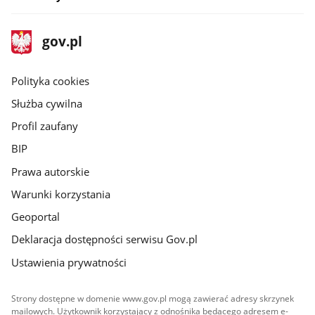
stopka
Strona
gov.pl
gov.pl
główna
gov.pl
Polityka cookies
Służba cywilna
Profil zaufany
BIP
Prawa autorskie
Warunki korzystania
Geoportal
Deklaracja dostępności serwisu Gov.pl
Ustawienia prywatności
Strony dostępne w domenie www.gov.pl mogą zawierać adresy skrzynek
mailowych. Użytkownik korzystający z odnośnika będącego adresem e-