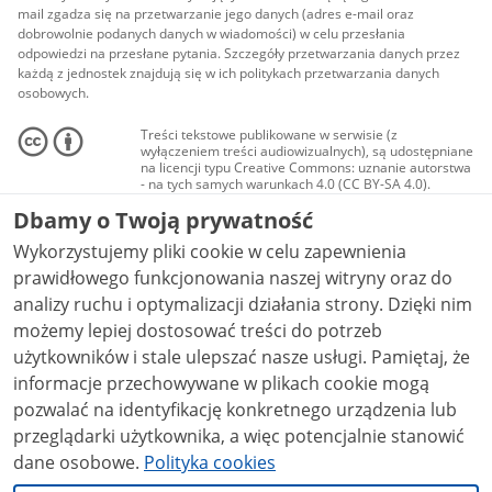
mail zgadza się na przetwarzanie jego danych (adres e-mail oraz
dobrowolnie podanych danych w wiadomości) w celu przesłania
odpowiedzi na przesłane pytania. Szczegóły przetwarzania danych przez
każdą z jednostek znajdują się w ich politykach przetwarzania danych
osobowych.
Treści tekstowe publikowane w serwisie (z
wyłączeniem treści audiowizualnych), są udostępniane
na licencji typu Creative Commons: uznanie autorstwa
- na tych samych warunkach 4.0 (CC BY-SA 4.0).
Materiały audiowizualne, w tym zdjęcia, materiały
Dbamy o Twoją prywatność
audio i wideo, są udostępniane na licencji typu
Creative Commons: uznanie autorstwa użycie
Wykorzystujemy pliki cookie w celu zapewnienia
niekomercyjne - bez utworów zależnych 4.0 (CC BY-
NC-ND 4.0), o ile nie jest to stwierdzone inaczej.
prawidłowego funkcjonowania naszej witryny oraz do
analizy ruchu i optymalizacji działania strony. Dzięki nim
możemy lepiej dostosować treści do potrzeb
użytkowników i stale ulepszać nasze usługi. Pamiętaj, że
informacje przechowywane w plikach cookie mogą
pozwalać na identyfikację konkretnego urządzenia lub
przeglądarki użytkownika, a więc potencjalnie stanowić
dane osobowe.
Polityka cookies