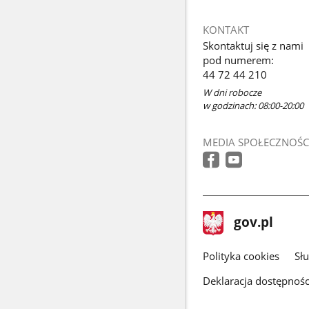
KONTAKT
Skontaktuj się z nami
pod numerem:
44 72 44 210
W dni robocze
w godzinach: 08:00-20:00
MEDIA SPOŁECZNOŚC
stopka
Strona
gov.pl
gov.pl
główna
gov.pl
Polityka cookies
Sł
Deklaracja dostępnośc