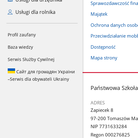
Sprawozdawczość fin
Usługi dla rolnika
Majątek
Ochrona danych oso
Profil zaufany
Przeciwdziałanie mob
Dostępność
Baza wiedzy
Mapa strony
Serwis Służby Cywilnej
Сайт для громадян України
–
Serwis dla obywateli Ukrainy
stopka
Państwowa Szkoła 
ADRES
Zapiecek 8
97-200 Tomaszów Ma
NIP 7731633284
Regon 000276825