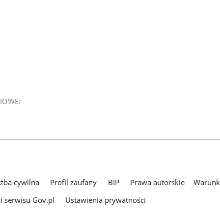
IOWE:
użba cywilna
Profil zaufany
BIP
Prawa autorskie
Warunki
i serwisu Gov.pl
Ustawienia prywatności