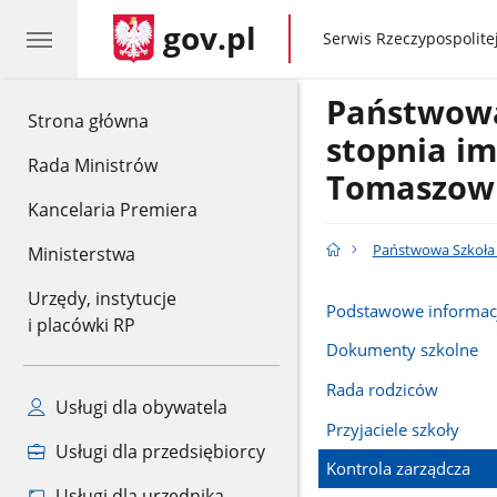
gov.pl
gov.pl
Serwis Rzeczypospolitej
Państwowa 
gov.pl
Strona główna
stopnia im
Rada Ministrów
Tomaszow
Kancelaria Premiera
Państwowa Szkoła 
Ministerstwa
Urzędy, instytucje
Podstawowe informac
i placówki RP
Dokumenty szkolne
Rada rodziców
Usługi dla obywatela
Przyjaciele szkoły
Usługi dla przedsiębiorcy
Kontrola zarządcza
Usługi dla urzędnika