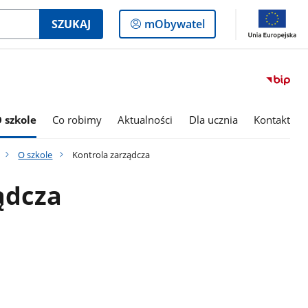
Logowanie
SZUKAJ
mObywatel
do
panelu
 szkole
Co robimy
Aktualności
Dla ucznia
Kontakt
O szkole
Kontrola zarządcza
ądcza