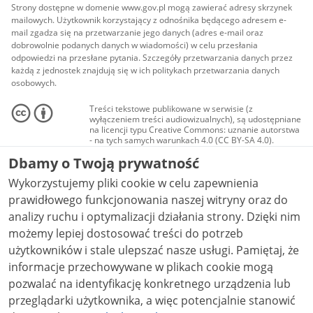
Strony dostępne w domenie www.gov.pl mogą zawierać adresy skrzynek
mailowych. Użytkownik korzystający z odnośnika będącego adresem e-
mail zgadza się na przetwarzanie jego danych (adres e-mail oraz
dobrowolnie podanych danych w wiadomości) w celu przesłania
odpowiedzi na przesłane pytania. Szczegóły przetwarzania danych przez
każdą z jednostek znajdują się w ich politykach przetwarzania danych
osobowych.
Treści tekstowe publikowane w serwisie (z
wyłączeniem treści audiowizualnych), są udostępniane
na licencji typu Creative Commons: uznanie autorstwa
- na tych samych warunkach 4.0 (CC BY-SA 4.0).
Materiały audiowizualne, w tym zdjęcia, materiały
Dbamy o Twoją prywatność
audio i wideo, są udostępniane na licencji typu
Creative Commons: uznanie autorstwa użycie
Wykorzystujemy pliki cookie w celu zapewnienia
niekomercyjne - bez utworów zależnych 4.0 (CC BY-
NC-ND 4.0), o ile nie jest to stwierdzone inaczej.
prawidłowego funkcjonowania naszej witryny oraz do
analizy ruchu i optymalizacji działania strony. Dzięki nim
możemy lepiej dostosować treści do potrzeb
użytkowników i stale ulepszać nasze usługi. Pamiętaj, że
informacje przechowywane w plikach cookie mogą
pozwalać na identyfikację konkretnego urządzenia lub
przeglądarki użytkownika, a więc potencjalnie stanowić