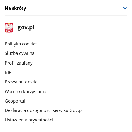
Na skróty
stopka
Strona
gov.pl
gov.pl
główna
gov.pl
Polityka cookies
Służba cywilna
Profil zaufany
BIP
Prawa autorskie
Warunki korzystania
Geoportal
Deklaracja dostępności serwisu Gov.pl
Ustawienia prywatności