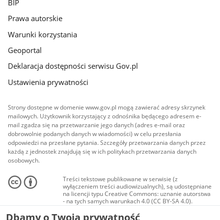
BIP
Prawa autorskie
Warunki korzystania
Geoportal
Deklaracja dostępności serwisu Gov.pl
Ustawienia prywatności
Strony dostępne w domenie www.gov.pl mogą zawierać adresy skrzynek
mailowych. Użytkownik korzystający z odnośnika będącego adresem e-
mail zgadza się na przetwarzanie jego danych (adres e-mail oraz
dobrowolnie podanych danych w wiadomości) w celu przesłania
odpowiedzi na przesłane pytania. Szczegóły przetwarzania danych przez
każdą z jednostek znajdują się w ich politykach przetwarzania danych
osobowych.
Treści tekstowe publikowane w serwisie (z
wyłączeniem treści audiowizualnych), są udostępniane
na licencji typu Creative Commons: uznanie autorstwa
- na tych samych warunkach 4.0 (CC BY-SA 4.0).
Materiały audiowizualne, w tym zdjęcia, materiały
Dbamy o Twoją prywatność
audio i wideo, są udostępniane na licencji typu