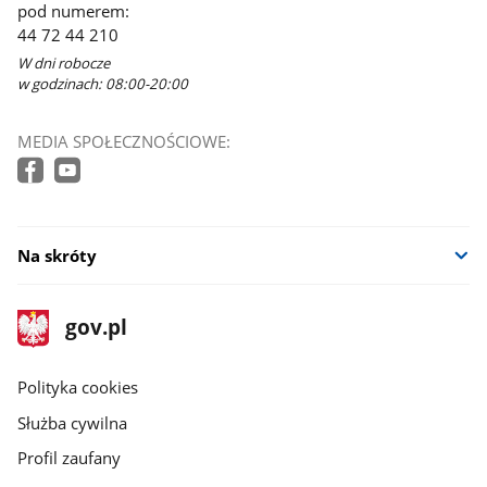
pod numerem:
44 72 44 210
W dni robocze
w godzinach: 08:00-20:00
MEDIA SPOŁECZNOŚCIOWE:
Na skróty
stopka
Strona
gov.pl
gov.pl
główna
gov.pl
Polityka cookies
Służba cywilna
Profil zaufany