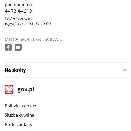
pod numerem:
44 72 44 210
W dni robocze
w godzinach: 08:00-20:00
MEDIA SPOŁECZNOŚCIOWE:
Na skróty
stopka
Strona
gov.pl
gov.pl
główna
gov.pl
Polityka cookies
Służba cywilna
Profil zaufany