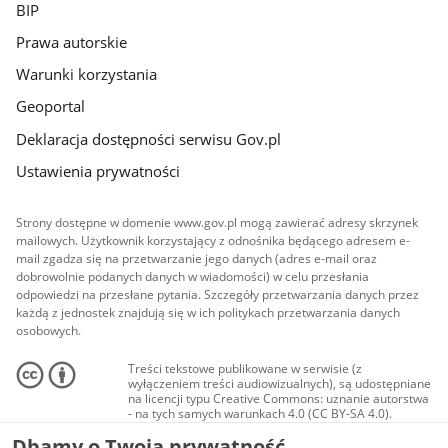
BIP
Prawa autorskie
Warunki korzystania
Geoportal
Deklaracja dostępności serwisu Gov.pl
Ustawienia prywatności
Strony dostępne w domenie www.gov.pl mogą zawierać adresy skrzynek
mailowych. Użytkownik korzystający z odnośnika będącego adresem e-
mail zgadza się na przetwarzanie jego danych (adres e-mail oraz
dobrowolnie podanych danych w wiadomości) w celu przesłania
odpowiedzi na przesłane pytania. Szczegóły przetwarzania danych przez
każdą z jednostek znajdują się w ich politykach przetwarzania danych
osobowych.
Treści tekstowe publikowane w serwisie (z
wyłączeniem treści audiowizualnych), są udostępniane
na licencji typu Creative Commons: uznanie autorstwa
- na tych samych warunkach 4.0 (CC BY-SA 4.0).
Materiały audiowizualne, w tym zdjęcia, materiały
Dbamy o Twoją prywatność
audio i wideo, są udostępniane na licencji typu