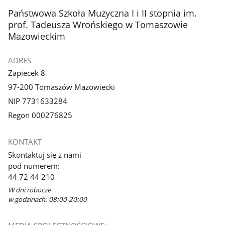
stopka
Państwowa Szkoła Muzyczna I i II stopnia im.
prof. Tadeusza Wrońskiego w Tomaszowie
Mazowieckim
ADRES
Zapiecek 8
97-200 Tomaszów Mazowiecki
NIP 7731633284
Regon 000276825
KONTAKT
Skontaktuj się z nami
pod numerem:
44 72 44 210
W dni robocze
w godzinach: 08:00-20:00