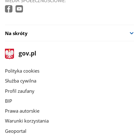
MEDIA SPOŁECZNOŚCIOWE:
Na skróty
stopka
Strona
gov.pl
gov.pl
główna
gov.pl
Polityka cookies
Służba cywilna
Profil zaufany
BIP
Prawa autorskie
Warunki korzystania
Geoportal