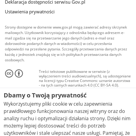
Deklaracja dostępności serwisu Gov.pl
Ustawienia prywatności
Strony dostępne w domenie www.gov.pl mogą zawierać adresy skrzynek
mailowych. Użytkownik korzystający z odnośnika będącego adresem e-
mail zgadza się na przetwarzanie jego danych (adres e-mail oraz
dobrowolnie podanych danych w wiadomości) w celu przesłania
odpowiedzi na przesłane pytania. Szczegóły przetwarzania danych przez
każdą z jednostek znajdują się w ich politykach przetwarzania danych
osobowych.
Treści tekstowe publikowane w serwisie (z
wyłączeniem treści audiowizualnych), są udostępniane
na licencji typu Creative Commons: uznanie autorstwa
- na tych samych warunkach 4.0 (CC BY-SA 4.0).
Materiały audiowizualne, w tym zdjęcia, materiały
Dbamy o Twoją prywatność
audio i wideo, są udostępniane na licencji typu
Creative Commons: uznanie autorstwa użycie
Wykorzystujemy pliki cookie w celu zapewnienia
niekomercyjne - bez utworów zależnych 4.0 (CC BY-
NC-ND 4.0), o ile nie jest to stwierdzone inaczej.
prawidłowego funkcjonowania naszej witryny oraz do
analizy ruchu i optymalizacji działania strony. Dzięki nim
możemy lepiej dostosować treści do potrzeb
użytkowników i stale ulepszać nasze usługi. Pamiętaj, że