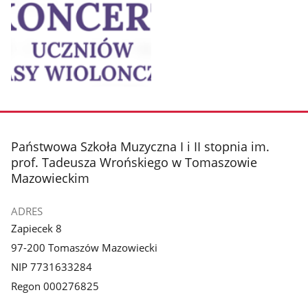
Pokaż
zdjęcie
1
z
stopka
Państwowa Szkoła Muzyczna I i II stopnia im.
galerii.
prof. Tadeusza Wrońskiego w Tomaszowie
Mazowieckim
ADRES
Zapiecek 8
97-200 Tomaszów Mazowiecki
NIP 7731633284
Regon 000276825