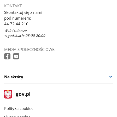
KONTAKT
Skontaktuj się z nami
pod numerem:
44 72 44 210
W dni robocze
w godzinach: 08:00-20:00
MEDIA SPOŁECZNOŚCIOWE:
Na skróty
stopka
Strona
gov.pl
gov.pl
główna
gov.pl
Polityka cookies
Służba cywilna