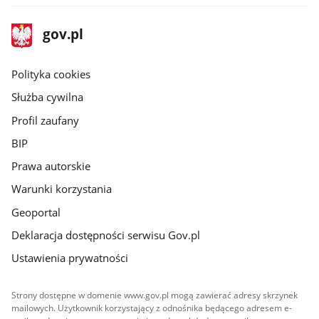
stopka
Strona
gov.pl
gov.pl
główna
gov.pl
Polityka cookies
Służba cywilna
Profil zaufany
BIP
Prawa autorskie
Warunki korzystania
Geoportal
Deklaracja dostępności serwisu Gov.pl
Ustawienia prywatności
Strony dostępne w domenie www.gov.pl mogą zawierać adresy skrzynek
mailowych. Użytkownik korzystający z odnośnika będącego adresem e-