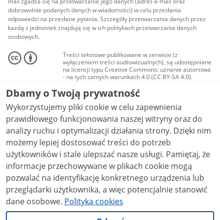
mail zgadza się na przetwarzanie jego danych (adres e-mail oraz
dobrowolnie podanych danych w wiadomości) w celu przesłania
odpowiedzi na przesłane pytania. Szczegóły przetwarzania danych przez
każdą z jednostek znajdują się w ich politykach przetwarzania danych
osobowych.
Treści tekstowe publikowane w serwisie (z
wyłączeniem treści audiowizualnych), są udostępniane
na licencji typu Creative Commons: uznanie autorstwa
- na tych samych warunkach 4.0 (CC BY-SA 4.0).
Materiały audiowizualne, w tym zdjęcia, materiały
Dbamy o Twoją prywatność
audio i wideo, są udostępniane na licencji typu
Creative Commons: uznanie autorstwa użycie
Wykorzystujemy pliki cookie w celu zapewnienia
niekomercyjne - bez utworów zależnych 4.0 (CC BY-
NC-ND 4.0), o ile nie jest to stwierdzone inaczej.
prawidłowego funkcjonowania naszej witryny oraz do
analizy ruchu i optymalizacji działania strony. Dzięki nim
możemy lepiej dostosować treści do potrzeb
użytkowników i stale ulepszać nasze usługi. Pamiętaj, że
informacje przechowywane w plikach cookie mogą
pozwalać na identyfikację konkretnego urządzenia lub
przeglądarki użytkownika, a więc potencjalnie stanowić
dane osobowe.
Polityka cookies