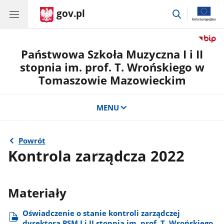
gov.pl
przejdź
do
wyszukiwar
Państwowa Szkoła Muzyczna I i II
stopnia im. prof. T. Wrońskiego w
Tomaszowie Mazowieckim
MENU
Powrót
Kontrola zarządcza 2022
Materiały
Oświadczenie o stanie kontroli zarządczej
dyrektora PSM I i II stopnia im. prof. T. Wrońskiego