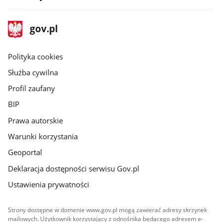
stopka
Strona
gov.pl
gov.pl
główna
gov.pl
Polityka cookies
Służba cywilna
Profil zaufany
BIP
Prawa autorskie
Warunki korzystania
Geoportal
Deklaracja dostępności serwisu Gov.pl
Ustawienia prywatności
Strony dostępne w domenie www.gov.pl mogą zawierać adresy skrzynek
mailowych. Użytkownik korzystający z odnośnika będącego adresem e-