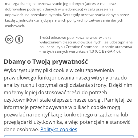
mail zgadza się na przetwarzanie jego danych (adres e-mail oraz
dobrowolnie podanych danych w wiadomości) w celu przesłania
odpowiedzi na przesłane pytania. Szczegóły przetwarzania danych przez
każdą z jednostek znajdują się w ich politykach przetwarzania danych
osobowych.
Treści tekstowe publikowane w serwisie (z
wyłączeniem treści audiowizualnych), są udostępniane
na licencji typu Creative Commons: uznanie autorstwa
- na tych samych warunkach 4.0 (CC BY-SA 4.0).
Materiały audiowizualne, w tym zdjęcia, materiały
Dbamy o Twoją prywatność
audio i wideo, są udostępniane na licencji typu
Creative Commons: uznanie autorstwa użycie
Wykorzystujemy pliki cookie w celu zapewnienia
niekomercyjne - bez utworów zależnych 4.0 (CC BY-
NC-ND 4.0), o ile nie jest to stwierdzone inaczej.
prawidłowego funkcjonowania naszej witryny oraz do
analizy ruchu i optymalizacji działania strony. Dzięki nim
możemy lepiej dostosować treści do potrzeb
użytkowników i stale ulepszać nasze usługi. Pamiętaj, że
informacje przechowywane w plikach cookie mogą
pozwalać na identyfikację konkretnego urządzenia lub
przeglądarki użytkownika, a więc potencjalnie stanowić
dane osobowe.
Polityka cookies