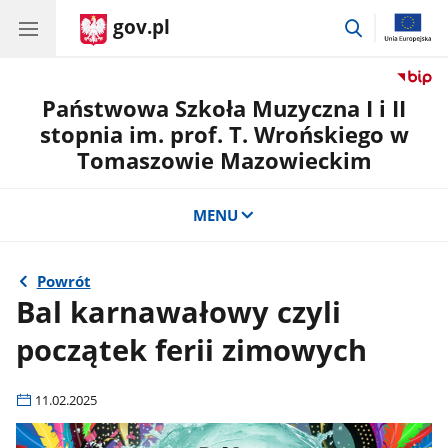
gov.pl
przejdź
do
wyszukiwar
Państwowa Szkoła Muzyczna I i II
stopnia im. prof. T. Wrońskiego w
Tomaszowie Mazowieckim
MENU
Powrót
Bal karnawałowy czyli
początek ferii zimowych
11.02.2025