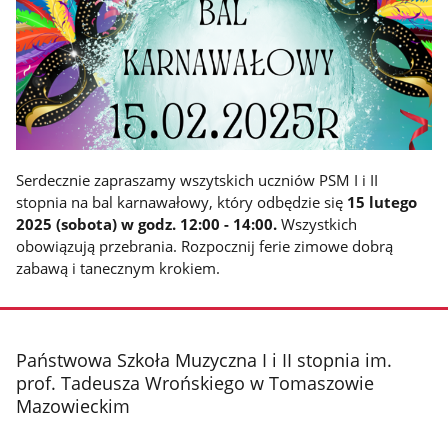
Serdecznie zapraszamy wszytskich uczniów PSM I i II
stopnia na bal karnawałowy, który odbędzie się
15 lutego
2025 (sobota) w godz. 12:00 - 14:00.
Wszystkich
obowiązują przebrania. Rozpocznij ferie zimowe dobrą
zabawą i tanecznym krokiem.
stopka
Państwowa Szkoła Muzyczna I i II stopnia im.
prof. Tadeusza Wrońskiego w Tomaszowie
Mazowieckim