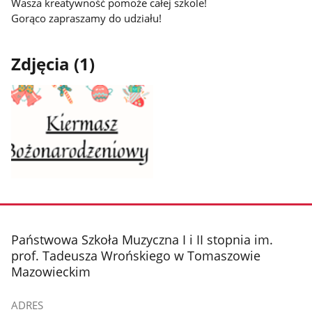
Wasza kreatywność pomoże całej szkole!
Gorąco zapraszamy do udziału!
Zdjęcia (1)
Pokaż
zdjęcie
1
z
stopka
Państwowa Szkoła Muzyczna I i II stopnia im.
galerii.
prof. Tadeusza Wrońskiego w Tomaszowie
Mazowieckim
ADRES