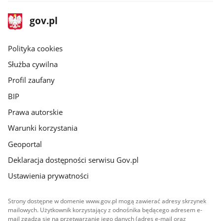
stopka
Strona
gov.pl
gov.pl
główna
gov.pl
Polityka cookies
Służba cywilna
Profil zaufany
BIP
Prawa autorskie
Warunki korzystania
Geoportal
Deklaracja dostępności serwisu Gov.pl
Ustawienia prywatności
Strony dostępne w domenie www.gov.pl mogą zawierać adresy skrzynek
mailowych. Użytkownik korzystający z odnośnika będącego adresem e-
mail zgadza się na przetwarzanie jego danych (adres e-mail oraz