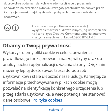
dobrowolnie podanych danych w wiadomości) w celu przesłania
odpowiedzi na przesłane pytania. Szczegóły przetwarzania danych przez
każdą z jednostek znajdują się w ich politykach przetwarzania danych
osobowych.
Treści tekstowe publikowane w serwisie (z
wyłączeniem treści audiowizualnych), są udostępniane
na licencji typu Creative Commons: uznanie autorstwa
- na tych samych warunkach 4.0 (CC BY-SA 4.0).
Materiały audiowizualne, w tym zdjęcia, materiały
Dbamy o Twoją prywatność
audio i wideo, są udostępniane na licencji typu
Creative Commons: uznanie autorstwa użycie
Wykorzystujemy pliki cookie w celu zapewnienia
niekomercyjne - bez utworów zależnych 4.0 (CC BY-
NC-ND 4.0), o ile nie jest to stwierdzone inaczej.
prawidłowego funkcjonowania naszej witryny oraz do
analizy ruchu i optymalizacji działania strony. Dzięki nim
możemy lepiej dostosować treści do potrzeb
użytkowników i stale ulepszać nasze usługi. Pamiętaj, że
informacje przechowywane w plikach cookie mogą
pozwalać na identyfikację konkretnego urządzenia lub
przeglądarki użytkownika, a więc potencjalnie stanowić
dane osobowe.
Polityka cookies
Odrzuć