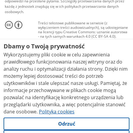
odpowiedzi na przesłane pytania. Szczegóły przetwarzania danych przez
każdą z jednostek znajdują się w ich politykach przetwarzania danych
osobowych.
Treści tekstowe publikowane w serwisie (z
wyłączeniem treści audiowizualnych), są udostępniane
na licencji typu Creative Commons: uznanie autorstwa
- na tych samych warunkach 4.0 (CC BY-SA 4.0).
Materiały audiowizualne, w tym zdjęcia, materiały
Dbamy o Twoją prywatność
audio i wideo, są udostępniane na licencji typu
Creative Commons: uznanie autorstwa użycie
Wykorzystujemy pliki cookie w celu zapewnienia
niekomercyjne - bez utworów zależnych 4.0 (CC BY-
NC-ND 4.0), o ile nie jest to stwierdzone inaczej.
prawidłowego funkcjonowania naszej witryny oraz do
analizy ruchu i optymalizacji działania strony. Dzięki nim
możemy lepiej dostosować treści do potrzeb
użytkowników i stale ulepszać nasze usługi. Pamiętaj, że
informacje przechowywane w plikach cookie mogą
pozwalać na identyfikację konkretnego urządzenia lub
przeglądarki użytkownika, a więc potencjalnie stanowić
dane osobowe.
Polityka cookies
Odrzuć