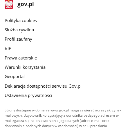
stopka
Strona
gov.pl
gov.pl
główna
gov.pl
Polityka cookies
Służba cywilna
Profil zaufany
BIP
Prawa autorskie
Warunki korzystania
Geoportal
Deklaracja dostępności serwisu Gov.pl
Ustawienia prywatności
Strony dostępne w domenie www.gov.pl mogą zawierać adresy skrzynek
mailowych. Użytkownik korzystający z odnośnika będącego adresem e-
mail zgadza się na przetwarzanie jego danych (adres e-mail oraz
dobrowolnie podanych danych w wiadomości) w celu przesłania