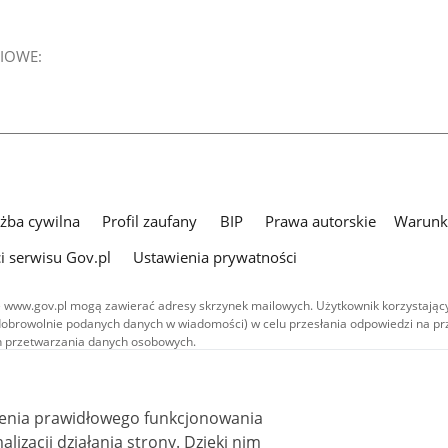
IOWE:
użba cywilna
Profil zaufany
BIP
Prawa autorskie
Warunki
i serwisu Gov.pl
Ustawienia prywatności
 www.gov.pl mogą zawierać adresy skrzynek mailowych. Użytkownik korzystający
dobrowolnie podanych danych w wiadomości) w celu przesłania odpowiedzi na prz
ach przetwarzania danych osobowych.
we publikowane w serwisie (z wyłączeniem treści audiowizualnych), są
 na licencji typu Creative Commons: uznanie autorstwa - na tych samych
 (CC BY-SA 4.0). Materiały audiowizualne, w tym zdjęcia, materiały audio i wideo
ienia prawidłowego funkcjonowania
ane na licencji typu Creative Commons: uznanie autorstwa użycie niekomercyjne 
ależnych 4.0 (CC BY-NC-ND 4.0), o ile nie jest to stwierdzone inaczej.
i działania strony. Dzięki nim