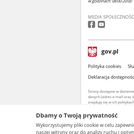
w godzinach: 08:00-20:00
MEDIA SPOŁECZNOŚC
stopka
Strona
gov.pl
gov.pl
główna
gov.pl
Polityka cookies
Sł
Deklaracja dostępnośc
Strony dostępne w domenie
danych (adres e-mail oraz 
znajdują się w ich polityk
Treści teksto
Dbamy o Twoją prywatność
udostępniane
warunkach 4.0
Wykorzystujemy pliki cookie w celu zapewn
są udostępni
bez utworów z
naszej witryny oraz do analizy ruchu i optymalizacj