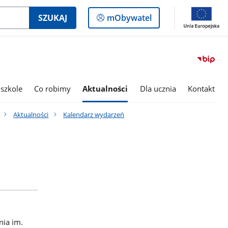
Logowanie
SZUKAJ
mObywatel
do
panelu
szkole
Co robimy
Aktualności
Dla ucznia
Kontakt
Aktualności
Kalendarz wydarzeń
nia im.