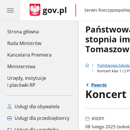
gov.pl
gov.pl
Serwis Rzeczypospolitej
Państwowa 
gov.pl
Strona główna
stopnia im
Rada Ministrów
Tomaszow
Kancelaria Premiera
Państwowa Szkoła 
Ministerstwa
Koncert klas 1 i 2 P
Urzędy, instytucje
Powrót
i placówki RP
Koncert k
Usługi dla obywatela
Usługi dla przedsiębiorcy
KIEDY
08 lutego 2025 (sobot
Usługi dla urzędnika