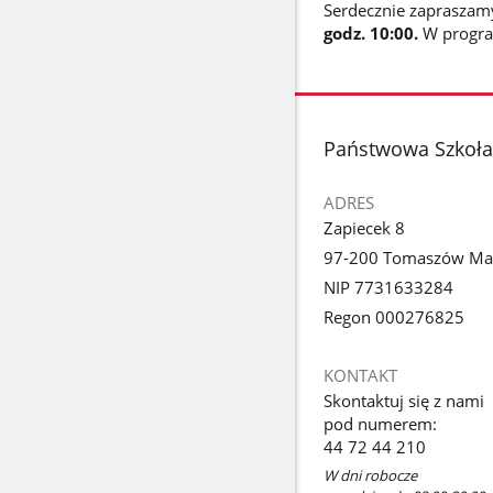
Serdecznie zapraszamy 
godz. 10:00.
W progra
stopka
Państwowa Szkoła 
ADRES
Zapiecek 8
97-200 Tomaszów Ma
NIP 7731633284
Regon 000276825
KONTAKT
Skontaktuj się z nami
pod numerem:
44 72 44 210
W dni robocze