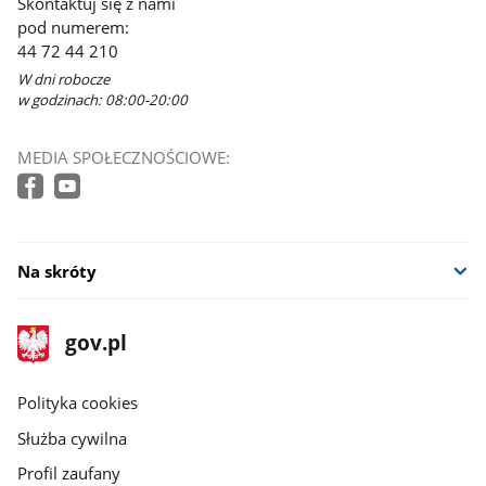
Skontaktuj się z nami
pod numerem:
44 72 44 210
W dni robocze
w godzinach: 08:00-20:00
MEDIA SPOŁECZNOŚCIOWE:
Na skróty
stopka
Strona
gov.pl
gov.pl
główna
gov.pl
Polityka cookies
Służba cywilna
Profil zaufany