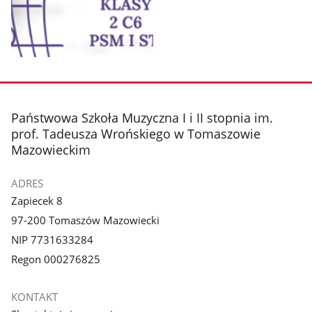
Pokaż
zdjęcie
1
z
stopka
Państwowa Szkoła Muzyczna I i II stopnia im.
galerii.
prof. Tadeusza Wrońskiego w Tomaszowie
Mazowieckim
ADRES
Zapiecek 8
97-200 Tomaszów Mazowiecki
NIP 7731633284
Regon 000276825
KONTAKT