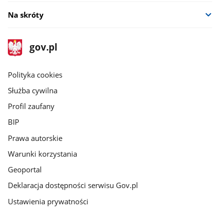
Na skróty
stopka
Strona
gov.pl
gov.pl
główna
gov.pl
Polityka cookies
Służba cywilna
Profil zaufany
BIP
Prawa autorskie
Warunki korzystania
Geoportal
Deklaracja dostępności serwisu Gov.pl
Ustawienia prywatności