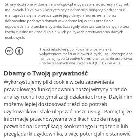
Strony dostępne w domenie www.gov.pl mogą zawierać adresy skrzynek
mailowych. Użytkownik korzystający z odnośnika będącego adresem e-
mail zgadza się na przetwarzanie jego danych (adres e-mail oraz
dobrowolnie podanych danych w wiadomości) w celu przesłania
odpowiedzi na przesłane pytania. Szczegóły przetwarzania danych przez
każdą z jednostek znajdują się w ich politykach przetwarzania danych
osobowych.
Treści tekstowe publikowane w serwisie (z
wyłączeniem treści audiowizualnych), są udostępniane
na licencji typu Creative Commons: uznanie autorstwa
- na tych samych warunkach 4.0 (CC BY-SA 4.0).
Materiały audiowizualne, w tym zdjęcia, materiały
Dbamy o Twoją prywatność
audio i wideo, są udostępniane na licencji typu
Creative Commons: uznanie autorstwa użycie
Wykorzystujemy pliki cookie w celu zapewnienia
niekomercyjne - bez utworów zależnych 4.0 (CC BY-
NC-ND 4.0), o ile nie jest to stwierdzone inaczej.
prawidłowego funkcjonowania naszej witryny oraz do
analizy ruchu i optymalizacji działania strony. Dzięki nim
możemy lepiej dostosować treści do potrzeb
użytkowników i stale ulepszać nasze usługi. Pamiętaj, że
informacje przechowywane w plikach cookie mogą
pozwalać na identyfikację konkretnego urządzenia lub
przeglądarki użytkownika, a więc potencjalnie stanowić