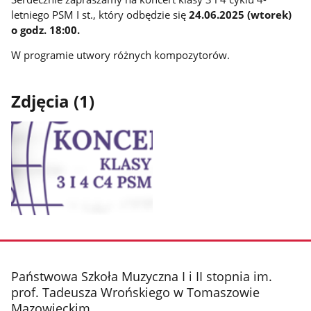
letniego PSM I st., który odbędzie się
24.06.2025 (wtorek)
o godz. 18:00.
W programie utwory różnych kompozytorów.
Zdjęcia (1)
Pokaż
zdjęcie
1
z
stopka
Państwowa Szkoła Muzyczna I i II stopnia im.
galerii.
prof. Tadeusza Wrońskiego w Tomaszowie
Mazowieckim