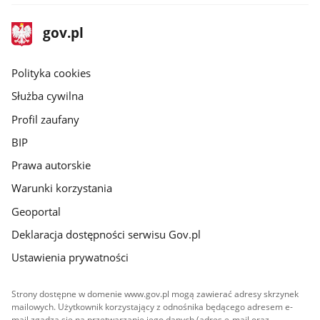
stopka
Strona
gov.pl
gov.pl
główna
gov.pl
Polityka cookies
Służba cywilna
Profil zaufany
BIP
Prawa autorskie
Warunki korzystania
Geoportal
Deklaracja dostępności serwisu Gov.pl
Ustawienia prywatności
Strony dostępne w domenie www.gov.pl mogą zawierać adresy skrzynek
mailowych. Użytkownik korzystający z odnośnika będącego adresem e-
mail zgadza się na przetwarzanie jego danych (adres e-mail oraz