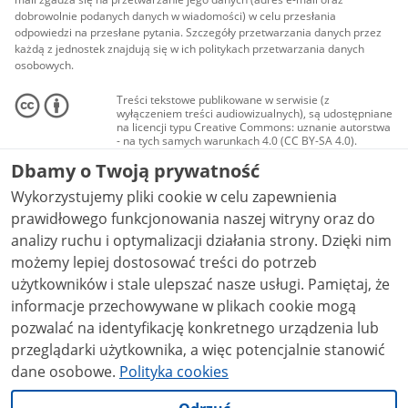
dobrowolnie podanych danych w wiadomości) w celu przesłania
odpowiedzi na przesłane pytania. Szczegóły przetwarzania danych przez
każdą z jednostek znajdują się w ich politykach przetwarzania danych
osobowych.
Treści tekstowe publikowane w serwisie (z
wyłączeniem treści audiowizualnych), są udostępniane
na licencji typu Creative Commons: uznanie autorstwa
- na tych samych warunkach 4.0 (CC BY-SA 4.0).
Materiały audiowizualne, w tym zdjęcia, materiały
Dbamy o Twoją prywatność
audio i wideo, są udostępniane na licencji typu
Creative Commons: uznanie autorstwa użycie
Wykorzystujemy pliki cookie w celu zapewnienia
niekomercyjne - bez utworów zależnych 4.0 (CC BY-
NC-ND 4.0), o ile nie jest to stwierdzone inaczej.
prawidłowego funkcjonowania naszej witryny oraz do
analizy ruchu i optymalizacji działania strony. Dzięki nim
możemy lepiej dostosować treści do potrzeb
użytkowników i stale ulepszać nasze usługi. Pamiętaj, że
informacje przechowywane w plikach cookie mogą
pozwalać na identyfikację konkretnego urządzenia lub
przeglądarki użytkownika, a więc potencjalnie stanowić
dane osobowe.
Polityka cookies