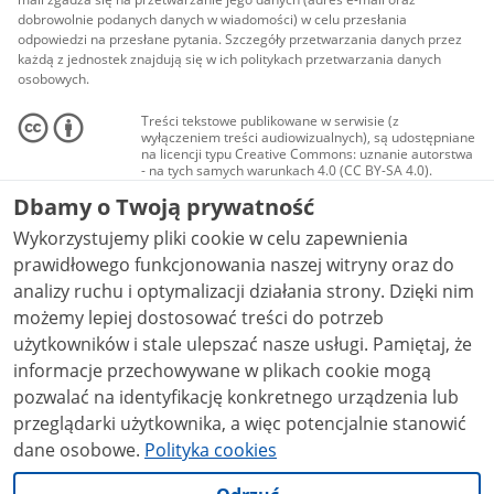
dobrowolnie podanych danych w wiadomości) w celu przesłania
odpowiedzi na przesłane pytania. Szczegóły przetwarzania danych przez
każdą z jednostek znajdują się w ich politykach przetwarzania danych
osobowych.
Treści tekstowe publikowane w serwisie (z
wyłączeniem treści audiowizualnych), są udostępniane
na licencji typu Creative Commons: uznanie autorstwa
- na tych samych warunkach 4.0 (CC BY-SA 4.0).
Materiały audiowizualne, w tym zdjęcia, materiały
Dbamy o Twoją prywatność
audio i wideo, są udostępniane na licencji typu
Creative Commons: uznanie autorstwa użycie
Wykorzystujemy pliki cookie w celu zapewnienia
niekomercyjne - bez utworów zależnych 4.0 (CC BY-
NC-ND 4.0), o ile nie jest to stwierdzone inaczej.
prawidłowego funkcjonowania naszej witryny oraz do
analizy ruchu i optymalizacji działania strony. Dzięki nim
możemy lepiej dostosować treści do potrzeb
użytkowników i stale ulepszać nasze usługi. Pamiętaj, że
informacje przechowywane w plikach cookie mogą
pozwalać na identyfikację konkretnego urządzenia lub
przeglądarki użytkownika, a więc potencjalnie stanowić
dane osobowe.
Polityka cookies