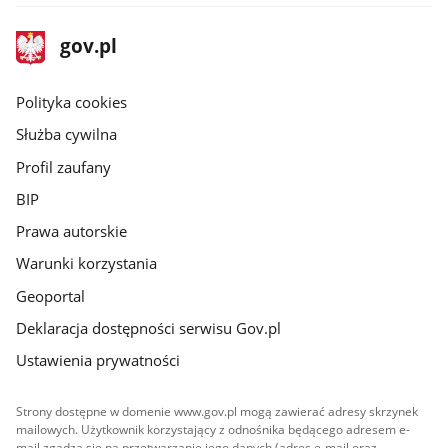
stopka
Strona
gov.pl
gov.pl
główna
gov.pl
Polityka cookies
Służba cywilna
Profil zaufany
BIP
Prawa autorskie
Warunki korzystania
Geoportal
Deklaracja dostępności serwisu Gov.pl
Ustawienia prywatności
Strony dostępne w domenie www.gov.pl mogą zawierać adresy skrzynek
mailowych. Użytkownik korzystający z odnośnika będącego adresem e-
mail zgadza się na przetwarzanie jego danych (adres e-mail oraz