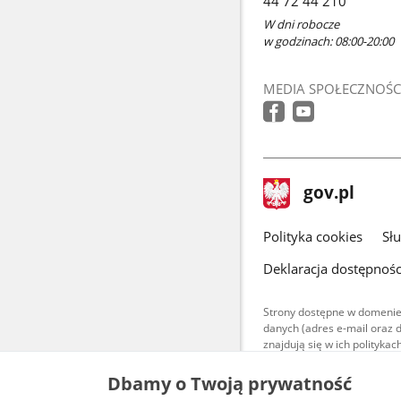
44 72 44 210
W dni robocze
w godzinach: 08:00-20:00
MEDIA SPOŁECZNOŚC
stopka
Strona
gov.pl
gov.pl
główna
gov.pl
Polityka cookies
Sł
Deklaracja dostępnośc
Strony dostępne w domenie
danych (adres e-mail oraz 
znajdują się w ich polityk
Treści teksto
Dbamy o Twoją prywatność
udostępniane