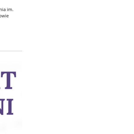
nia im.
owie