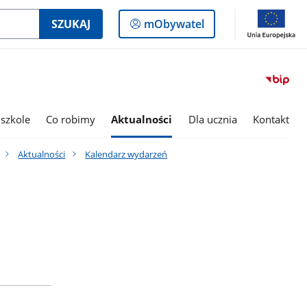
Logowanie
SZUKAJ
mObywatel
do
panelu
szkole
Co robimy
Aktualności
Dla ucznia
Kontakt
Aktualności
Kalendarz wydarzeń