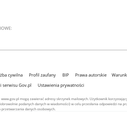
IOWE:
użba cywilna
Profil zaufany
BIP
Prawa autorskie
Warunki
i serwisu Gov.pl
Ustawienia prywatności
 www.gov.pl mogą zawierać adresy skrzynek mailowych. Użytkownik korzystający
dobrowolnie podanych danych w wiadomości) w celu przesłania odpowiedzi na prz
ach przetwarzania danych osobowych.
we publikowane w serwisie (z wyłączeniem treści audiowizualnych), są
 na licencji typu Creative Commons: uznanie autorstwa - na tych samych