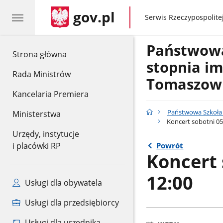
gov.pl
gov.pl
Serwis Rzeczypospolitej
Państwowa 
gov.pl
Strona główna
stopnia im
Rada Ministrów
Tomaszow
Kancelaria Premiera
Państwowa Szkoła 
Ministerstwa
Koncert sobotni 05.
Urzędy, instytucje
Powrót
i placówki RP
Koncert 
12:00
Usługi dla obywatela
Usługi dla przedsiębiorcy
Usługi dla urzędnika