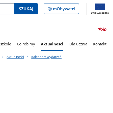
Logowanie
SZUKAJ
mObywatel
do
panelu
szkole
Co robimy
Aktualności
Dla ucznia
Kontakt
Aktualności
Kalendarz wydarzeń