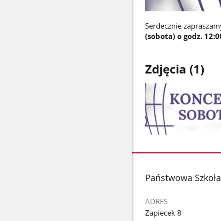
Serdecznie zapraszamy 
(sobota) o godz. 12:0
Zdjęcia (1)
Pokaż
zdjęcie
1
z
stopka
Państwowa Szkoła 
galerii.
ADRES
Zapiecek 8