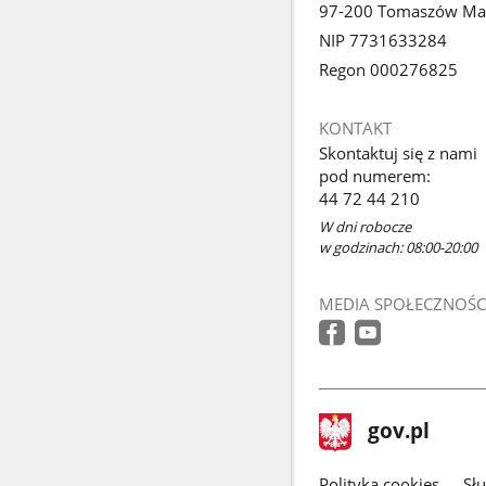
97-200 Tomaszów Ma
NIP 7731633284
Regon 000276825
KONTAKT
Skontaktuj się z nami
pod numerem:
44 72 44 210
W dni robocze
w godzinach: 08:00-20:00
MEDIA SPOŁECZNOŚC
stopka
Strona
gov.pl
gov.pl
główna
Polityka cookies
Sł