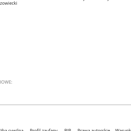
zowiecki
IOWE:
użba cywilna
Profil zaufany
BIP
Prawa autorskie
Warunki