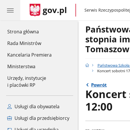
gov.pl
gov.pl
Serwis Rzeczypospolitej
Państwowa 
gov.pl
Strona główna
stopnia im
Rada Ministrów
Tomaszow
Kancelaria Premiera
Państwowa Szkoła 
Ministerstwa
Koncert sobotni 17
Urzędy, instytucje
Powrót
i placówki RP
Koncert 
12:00
Usługi dla obywatela
Usługi dla przedsiębiorcy
Usługi dla urzędnika