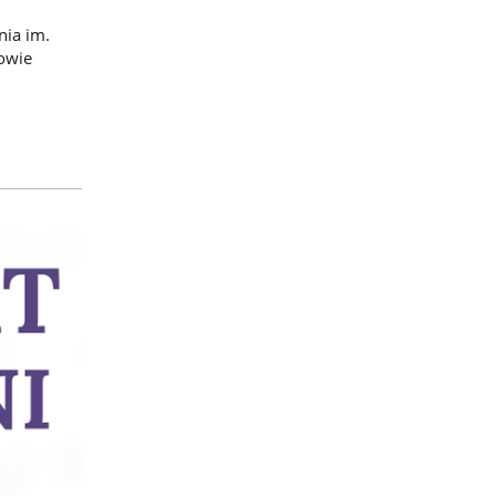
nia im.
owie