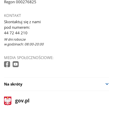
Regon 000276825
KONTAKT
Skontaktuj się z nami
pod numerem:
44 72 44 210
W dni robocze
w godzinach: 08:00-20:00
MEDIA SPOŁECZNOŚCIOWE:
Na skróty
stopka
Strona
gov.pl
gov.pl
główna