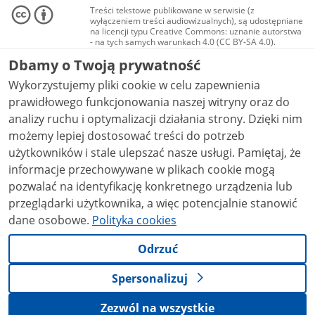
Treści tekstowe publikowane w serwisie (z
wyłączeniem treści audiowizualnych), są udostępniane
na licencji typu Creative Commons: uznanie autorstwa
- na tych samych warunkach 4.0 (CC BY-SA 4.0).
Materiały audiowizualne, w tym zdjęcia, materiały
Dbamy o Twoją prywatność
audio i wideo, są udostępniane na licencji typu
Creative Commons: uznanie autorstwa użycie
Wykorzystujemy pliki cookie w celu zapewnienia
niekomercyjne - bez utworów zależnych 4.0 (CC BY-
NC-ND 4.0), o ile nie jest to stwierdzone inaczej.
prawidłowego funkcjonowania naszej witryny oraz do
analizy ruchu i optymalizacji działania strony. Dzięki nim
możemy lepiej dostosować treści do potrzeb
użytkowników i stale ulepszać nasze usługi. Pamiętaj, że
informacje przechowywane w plikach cookie mogą
pozwalać na identyfikację konkretnego urządzenia lub
przeglądarki użytkownika, a więc potencjalnie stanowić
dane osobowe.
Polityka cookies
Odrzuć
Spersonalizuj
Zezwól na wszystkie