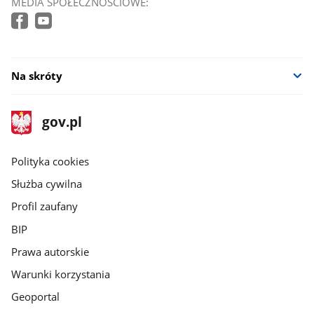
MEDIA SPOŁECZNOŚCIOWE:
Na skróty
stopka
Strona
gov.pl
gov.pl
główna
gov.pl
Polityka cookies
Służba cywilna
Profil zaufany
BIP
Prawa autorskie
Warunki korzystania
Geoportal