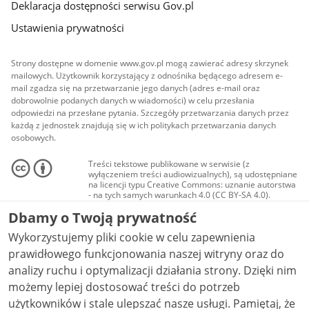
Deklaracja dostępności serwisu Gov.pl
Ustawienia prywatności
Strony dostępne w domenie www.gov.pl mogą zawierać adresy skrzynek
mailowych. Użytkownik korzystający z odnośnika będącego adresem e-
mail zgadza się na przetwarzanie jego danych (adres e-mail oraz
dobrowolnie podanych danych w wiadomości) w celu przesłania
odpowiedzi na przesłane pytania. Szczegóły przetwarzania danych przez
każdą z jednostek znajdują się w ich politykach przetwarzania danych
osobowych.
Treści tekstowe publikowane w serwisie (z
wyłączeniem treści audiowizualnych), są udostępniane
na licencji typu Creative Commons: uznanie autorstwa
- na tych samych warunkach 4.0 (CC BY-SA 4.0).
Materiały audiowizualne, w tym zdjęcia, materiały
Dbamy o Twoją prywatność
audio i wideo, są udostępniane na licencji typu
Creative Commons: uznanie autorstwa użycie
Wykorzystujemy pliki cookie w celu zapewnienia
niekomercyjne - bez utworów zależnych 4.0 (CC BY-
NC-ND 4.0), o ile nie jest to stwierdzone inaczej.
prawidłowego funkcjonowania naszej witryny oraz do
analizy ruchu i optymalizacji działania strony. Dzięki nim
możemy lepiej dostosować treści do potrzeb
użytkowników i stale ulepszać nasze usługi. Pamiętaj, że