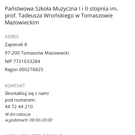
z
stopka
Państwowa Szkoła Muzyczna I i II stopnia im.
galerii.
prof. Tadeusza Wrońskiego w Tomaszowie
Mazowieckim
ADRES
Zapiecek 8
97-200 Tomaszów Mazowiecki
NIP 7731633284
Regon 000276825
KONTAKT
Skontaktuj się z nami
pod numerem:
44 72 44 210
W dni robocze
w godzinach: 08:00-20:00