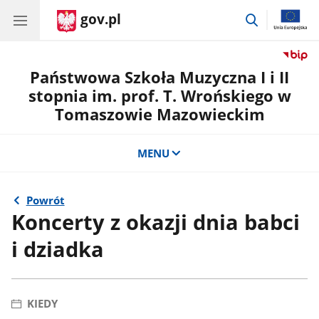
gov.pl
przejdź
do
wyszukiwar
Państwowa Szkoła Muzyczna I i II
stopnia im. prof. T. Wrońskiego w
Tomaszowie Mazowieckim
MENU
Powrót
Koncerty z okazji dnia babci
i dziadka
KIEDY