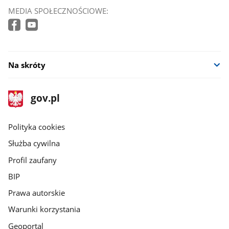
MEDIA SPOŁECZNOŚCIOWE:
Na skróty
stopka
Strona
gov.pl
gov.pl
główna
gov.pl
Polityka cookies
Służba cywilna
Profil zaufany
BIP
Prawa autorskie
Warunki korzystania
Geoportal