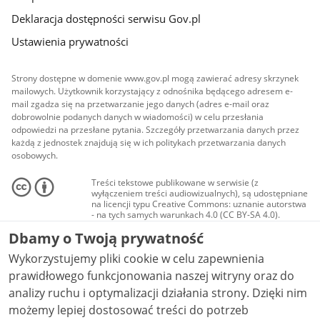
Deklaracja dostępności serwisu Gov.pl
Ustawienia prywatności
Strony dostępne w domenie www.gov.pl mogą zawierać adresy skrzynek
mailowych. Użytkownik korzystający z odnośnika będącego adresem e-
mail zgadza się na przetwarzanie jego danych (adres e-mail oraz
dobrowolnie podanych danych w wiadomości) w celu przesłania
odpowiedzi na przesłane pytania. Szczegóły przetwarzania danych przez
każdą z jednostek znajdują się w ich politykach przetwarzania danych
osobowych.
Treści tekstowe publikowane w serwisie (z
wyłączeniem treści audiowizualnych), są udostępniane
na licencji typu Creative Commons: uznanie autorstwa
- na tych samych warunkach 4.0 (CC BY-SA 4.0).
Materiały audiowizualne, w tym zdjęcia, materiały
Dbamy o Twoją prywatność
audio i wideo, są udostępniane na licencji typu
Creative Commons: uznanie autorstwa użycie
Wykorzystujemy pliki cookie w celu zapewnienia
niekomercyjne - bez utworów zależnych 4.0 (CC BY-
NC-ND 4.0), o ile nie jest to stwierdzone inaczej.
prawidłowego funkcjonowania naszej witryny oraz do
analizy ruchu i optymalizacji działania strony. Dzięki nim
możemy lepiej dostosować treści do potrzeb