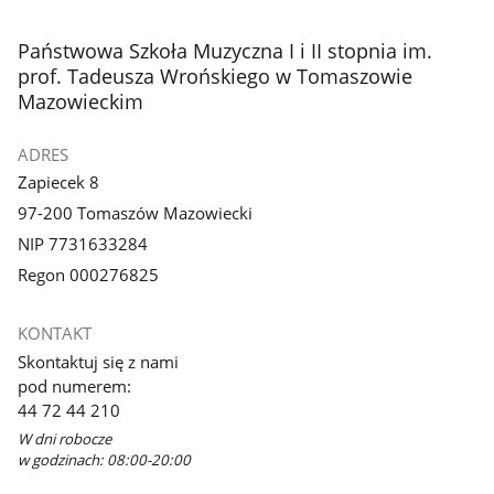
stopka
Państwowa Szkoła Muzyczna I i II stopnia im.
prof. Tadeusza Wrońskiego w Tomaszowie
Mazowieckim
ADRES
Zapiecek 8
97-200 Tomaszów Mazowiecki
NIP 7731633284
Regon 000276825
KONTAKT
Skontaktuj się z nami
pod numerem:
44 72 44 210
W dni robocze
w godzinach: 08:00-20:00