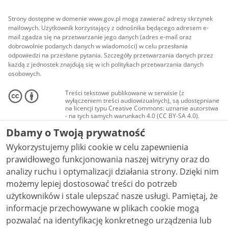
Strony dostępne w domenie www.gov.pl mogą zawierać adresy skrzynek
mailowych. Użytkownik korzystający z odnośnika będącego adresem e-
mail zgadza się na przetwarzanie jego danych (adres e-mail oraz
dobrowolnie podanych danych w wiadomości) w celu przesłania
odpowiedzi na przesłane pytania. Szczegóły przetwarzania danych przez
każdą z jednostek znajdują się w ich politykach przetwarzania danych
osobowych.
Treści tekstowe publikowane w serwisie (z
wyłączeniem treści audiowizualnych), są udostępniane
na licencji typu Creative Commons: uznanie autorstwa
- na tych samych warunkach 4.0 (CC BY-SA 4.0).
Materiały audiowizualne, w tym zdjęcia, materiały
Dbamy o Twoją prywatność
audio i wideo, są udostępniane na licencji typu
Creative Commons: uznanie autorstwa użycie
Wykorzystujemy pliki cookie w celu zapewnienia
niekomercyjne - bez utworów zależnych 4.0 (CC BY-
NC-ND 4.0), o ile nie jest to stwierdzone inaczej.
prawidłowego funkcjonowania naszej witryny oraz do
analizy ruchu i optymalizacji działania strony. Dzięki nim
możemy lepiej dostosować treści do potrzeb
użytkowników i stale ulepszać nasze usługi. Pamiętaj, że
informacje przechowywane w plikach cookie mogą
pozwalać na identyfikację konkretnego urządzenia lub