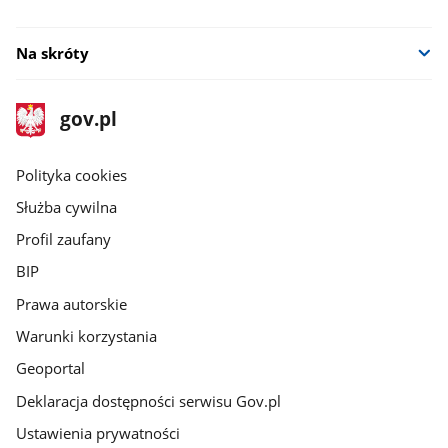
Na skróty
stopka
Strona
gov.pl
gov.pl
główna
gov.pl
Polityka cookies
Służba cywilna
Profil zaufany
BIP
Prawa autorskie
Warunki korzystania
Geoportal
Deklaracja dostępności serwisu Gov.pl
Ustawienia prywatności