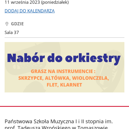
11 września 2023 (poniedziałek)
DODAJ DO KALENDARZA
GDZIE
Sala 37
stopka
Państwowa Szkoła Muzyczna I i II stopnia im.
prof. Tadeusza Wrońskiego w Tomaszowie