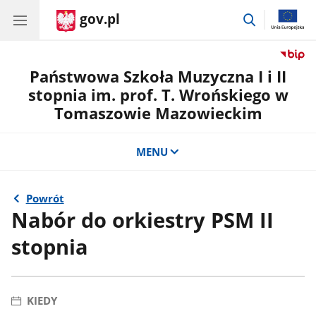
gov.pl
przejdź
do
wyszukiwar
Państwowa Szkoła Muzyczna I i II
stopnia im. prof. T. Wrońskiego w
Tomaszowie Mazowieckim
MENU
Powrót
Nabór do orkiestry PSM II
stopnia
KIEDY