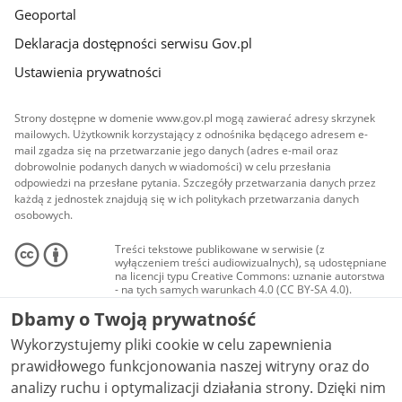
Geoportal
Deklaracja dostępności serwisu Gov.pl
Ustawienia prywatności
Strony dostępne w domenie www.gov.pl mogą zawierać adresy skrzynek
mailowych. Użytkownik korzystający z odnośnika będącego adresem e-
mail zgadza się na przetwarzanie jego danych (adres e-mail oraz
dobrowolnie podanych danych w wiadomości) w celu przesłania
odpowiedzi na przesłane pytania. Szczegóły przetwarzania danych przez
każdą z jednostek znajdują się w ich politykach przetwarzania danych
osobowych.
Treści tekstowe publikowane w serwisie (z
wyłączeniem treści audiowizualnych), są udostępniane
na licencji typu Creative Commons: uznanie autorstwa
- na tych samych warunkach 4.0 (CC BY-SA 4.0).
Materiały audiowizualne, w tym zdjęcia, materiały
Dbamy o Twoją prywatność
audio i wideo, są udostępniane na licencji typu
Creative Commons: uznanie autorstwa użycie
Wykorzystujemy pliki cookie w celu zapewnienia
niekomercyjne - bez utworów zależnych 4.0 (CC BY-
NC-ND 4.0), o ile nie jest to stwierdzone inaczej.
prawidłowego funkcjonowania naszej witryny oraz do
analizy ruchu i optymalizacji działania strony. Dzięki nim