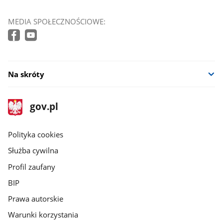
MEDIA SPOŁECZNOŚCIOWE:
Na skróty
stopka
Strona
gov.pl
gov.pl
główna
gov.pl
Polityka cookies
Służba cywilna
Profil zaufany
BIP
Prawa autorskie
Warunki korzystania