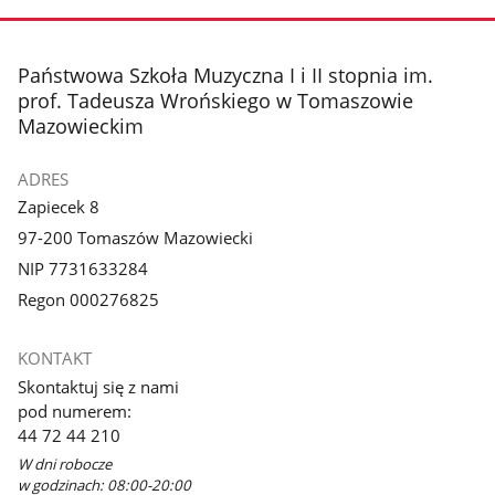
stopka
Państwowa Szkoła Muzyczna I i II stopnia im.
prof. Tadeusza Wrońskiego w Tomaszowie
Mazowieckim
ADRES
Zapiecek 8
97-200 Tomaszów Mazowiecki
NIP 7731633284
Regon 000276825
KONTAKT
Skontaktuj się z nami
pod numerem:
44 72 44 210
W dni robocze
w godzinach: 08:00-20:00