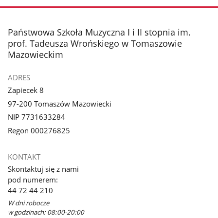
stopka
Państwowa Szkoła Muzyczna I i II stopnia im.
prof. Tadeusza Wrońskiego w Tomaszowie
Mazowieckim
ADRES
Zapiecek 8
97-200 Tomaszów Mazowiecki
NIP 7731633284
Regon 000276825
KONTAKT
Skontaktuj się z nami
pod numerem:
44 72 44 210
W dni robocze
w godzinach: 08:00-20:00