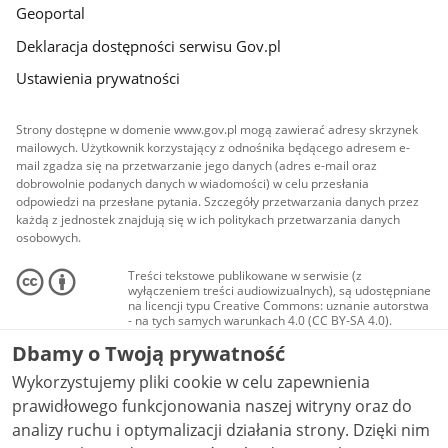
Geoportal
Deklaracja dostępności serwisu Gov.pl
Ustawienia prywatności
Strony dostępne w domenie www.gov.pl mogą zawierać adresy skrzynek
mailowych. Użytkownik korzystający z odnośnika będącego adresem e-
mail zgadza się na przetwarzanie jego danych (adres e-mail oraz
dobrowolnie podanych danych w wiadomości) w celu przesłania
odpowiedzi na przesłane pytania. Szczegóły przetwarzania danych przez
każdą z jednostek znajdują się w ich politykach przetwarzania danych
osobowych.
Treści tekstowe publikowane w serwisie (z
wyłączeniem treści audiowizualnych), są udostępniane
na licencji typu Creative Commons: uznanie autorstwa
- na tych samych warunkach 4.0 (CC BY-SA 4.0).
Materiały audiowizualne, w tym zdjęcia, materiały
Dbamy o Twoją prywatność
audio i wideo, są udostępniane na licencji typu
Creative Commons: uznanie autorstwa użycie
Wykorzystujemy pliki cookie w celu zapewnienia
niekomercyjne - bez utworów zależnych 4.0 (CC BY-
NC-ND 4.0), o ile nie jest to stwierdzone inaczej.
prawidłowego funkcjonowania naszej witryny oraz do
analizy ruchu i optymalizacji działania strony. Dzięki nim