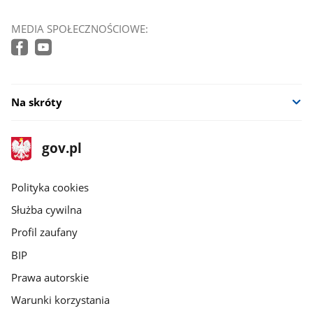
MEDIA SPOŁECZNOŚCIOWE:
Na skróty
stopka
Strona
gov.pl
gov.pl
główna
gov.pl
Polityka cookies
Służba cywilna
Profil zaufany
BIP
Prawa autorskie
Warunki korzystania