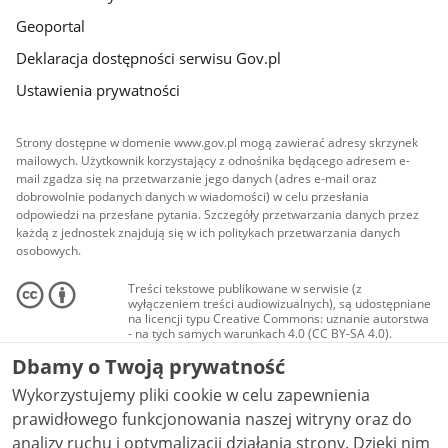
Geoportal
Deklaracja dostępności serwisu Gov.pl
Ustawienia prywatności
Strony dostępne w domenie www.gov.pl mogą zawierać adresy skrzynek
mailowych. Użytkownik korzystający z odnośnika będącego adresem e-
mail zgadza się na przetwarzanie jego danych (adres e-mail oraz
dobrowolnie podanych danych w wiadomości) w celu przesłania
odpowiedzi na przesłane pytania. Szczegóły przetwarzania danych przez
każdą z jednostek znajdują się w ich politykach przetwarzania danych
osobowych.
Treści tekstowe publikowane w serwisie (z
wyłączeniem treści audiowizualnych), są udostępniane
na licencji typu Creative Commons: uznanie autorstwa
- na tych samych warunkach 4.0 (CC BY-SA 4.0).
Materiały audiowizualne, w tym zdjęcia, materiały
Dbamy o Twoją prywatność
audio i wideo, są udostępniane na licencji typu
Creative Commons: uznanie autorstwa użycie
Wykorzystujemy pliki cookie w celu zapewnienia
niekomercyjne - bez utworów zależnych 4.0 (CC BY-
NC-ND 4.0), o ile nie jest to stwierdzone inaczej.
prawidłowego funkcjonowania naszej witryny oraz do
analizy ruchu i optymalizacji działania strony. Dzięki nim