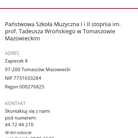
stopka
Państwowa Szkoła Muzyczna I i II stopnia im.
prof. Tadeusza Wrońskiego w Tomaszowie
Mazowieckim
ADRES
Zapiecek 8
97-200 Tomaszów Mazowiecki
NIP 7731633284
Regon 000276825
KONTAKT
Skontaktuj się z nami
pod numerem:
44 72 44 210
W dni robocze