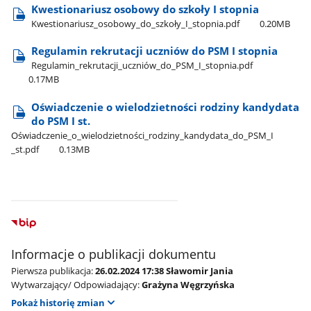
Kwestionariusz osobowy do szkoły I stopnia
Kwestionariusz​_osobowy​_do​_szkoły​_I​_stopnia.pdf
0.20MB
Regulamin rekrutacji uczniów do PSM I stopnia
Regulamin​_rekrutacji​_uczniów​_do​_PSM​_I​_stopnia.pdf
0.17MB
Oświadczenie o wielodzietności rodziny kandydata
do PSM I st.
Oświadczenie​_o​_wielodzietności​_rodziny​_kandydata​_do​_PSM​_I​
_st.pdf
0.13MB
Informacje o publikacji dokumentu
Pierwsza publikacja:
26.02.2024 17:38 Sławomir Jania
Wytwarzający/ Odpowiadający:
Grażyna Węgrzyńska
Pokaż historię zmian