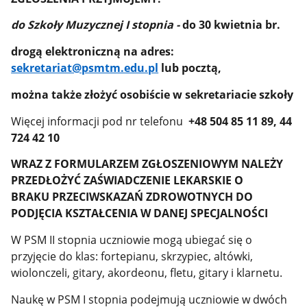
do Szkoły Muzycznej I stopnia -
do 30 kwietnia br.
drogą elektroniczną na adres:
sekretariat@psmtm.edu.pl
lub pocztą,
można także złożyć osobiście w sekretariacie szkoły
Więcej informacji pod nr telefonu
+48 504 85 11 89, 44
724 42 10
WRAZ Z FORMULARZEM ZGŁOSZENIOWYM NALEŻY
PRZEDŁOŻYĆ ZAŚWIADCZENIE LEKARSKIE O
BRAKU PRZECIWSKAZAŃ ZDROWOTNYCH DO
PODJĘCIA KSZTAŁCENIA W DANEJ SPECJALNOŚCI
W PSM II stopnia uczniowie mogą ubiegać się o
przyjęcie do klas: fortepianu, skrzypiec, altówki,
wiolonczeli, gitary, akordeonu, fletu, gitary i klarnetu.
Naukę w PSM I stopnia podejmują uczniowie w dwóch