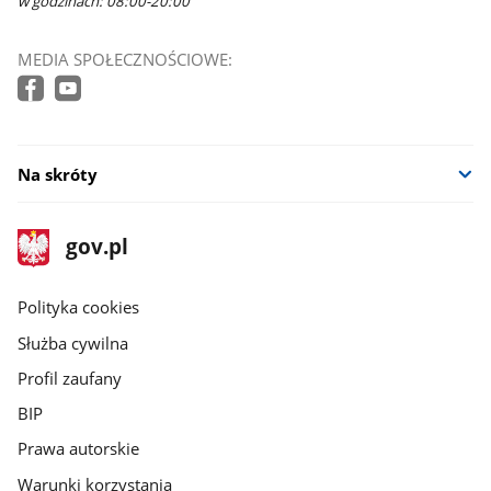
w godzinach: 08:00-20:00
MEDIA SPOŁECZNOŚCIOWE:
Na skróty
stopka
Strona
gov.pl
gov.pl
główna
gov.pl
Polityka cookies
Służba cywilna
Profil zaufany
BIP
Prawa autorskie
Warunki korzystania