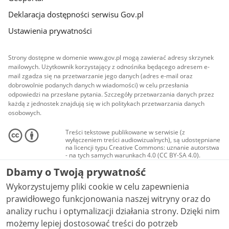
Deklaracja dostępności serwisu Gov.pl
Ustawienia prywatności
Strony dostępne w domenie www.gov.pl mogą zawierać adresy skrzynek
mailowych. Użytkownik korzystający z odnośnika będącego adresem e-
mail zgadza się na przetwarzanie jego danych (adres e-mail oraz
dobrowolnie podanych danych w wiadomości) w celu przesłania
odpowiedzi na przesłane pytania. Szczegóły przetwarzania danych przez
każdą z jednostek znajdują się w ich politykach przetwarzania danych
osobowych.
Treści tekstowe publikowane w serwisie (z
wyłączeniem treści audiowizualnych), są udostępniane
na licencji typu Creative Commons: uznanie autorstwa
- na tych samych warunkach 4.0 (CC BY-SA 4.0).
Materiały audiowizualne, w tym zdjęcia, materiały
Dbamy o Twoją prywatność
audio i wideo, są udostępniane na licencji typu
Creative Commons: uznanie autorstwa użycie
Wykorzystujemy pliki cookie w celu zapewnienia
niekomercyjne - bez utworów zależnych 4.0 (CC BY-
NC-ND 4.0), o ile nie jest to stwierdzone inaczej.
prawidłowego funkcjonowania naszej witryny oraz do
analizy ruchu i optymalizacji działania strony. Dzięki nim
możemy lepiej dostosować treści do potrzeb