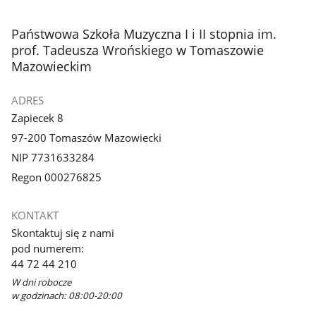
stopka
Państwowa Szkoła Muzyczna I i II stopnia im.
prof. Tadeusza Wrońskiego w Tomaszowie
Mazowieckim
ADRES
Zapiecek 8
97-200 Tomaszów Mazowiecki
NIP 7731633284
Regon 000276825
KONTAKT
Skontaktuj się z nami
pod numerem:
44 72 44 210
W dni robocze
w godzinach: 08:00-20:00