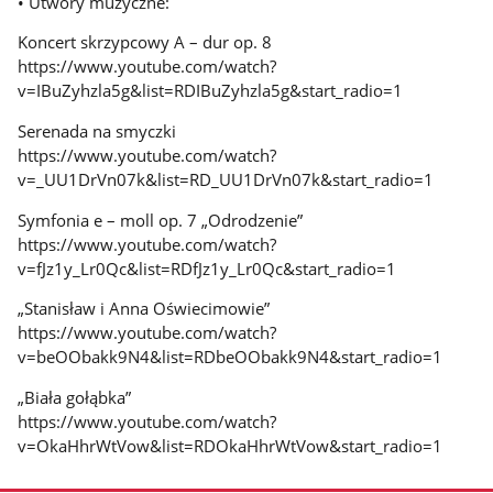
• Utwory muzyczne:
Koncert skrzypcowy A – dur op. 8
https://www.youtube.com/watch?
v=IBuZyhzla5g&list=RDIBuZyhzla5g&start_radio=1
Serenada na smyczki
https://www.youtube.com/watch?
v=_UU1DrVn07k&list=RD_UU1DrVn07k&start_radio=1
Symfonia e – moll op. 7 „Odrodzenie”
https://www.youtube.com/watch?
v=fJz1y_Lr0Qc&list=RDfJz1y_Lr0Qc&start_radio=1
„Stanisław i Anna Oświecimowie”
https://www.youtube.com/watch?
v=beOObakk9N4&list=RDbeOObakk9N4&start_radio=1
„Biała gołąbka”
https://www.youtube.com/watch?
v=OkaHhrWtVow&list=RDOkaHhrWtVow&start_radio=1