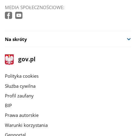
MEDIA SPOŁECZNOŚCIOWE:
Na skróty
stopka
Strona
gov.pl
gov.pl
główna
gov.pl
Polityka cookies
Służba cywilna
Profil zaufany
BIP
Prawa autorskie
Warunki korzystania
Geoportal