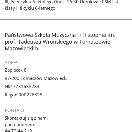
III, IV, V cyklu 6-letniego Godz. 16:30 Uczniowie PSM I st.
klasy I, II cyklu 6-letniego
stopka
Państwowa Szkoła Muzyczna I i II stopnia im.
prof. Tadeusza Wrońskiego w Tomaszowie
Mazowieckim
ADRES
Zapiecek 8
97-200 Tomaszów Mazowiecki
NIP 7731633284
Regon 000276825
KONTAKT
Skontaktuj się z nami
pod numerem:
44 72 44 210