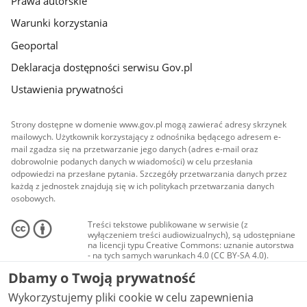
Prawa autorskie
Warunki korzystania
Geoportal
Deklaracja dostępności serwisu Gov.pl
Ustawienia prywatności
Strony dostępne w domenie www.gov.pl mogą zawierać adresy skrzynek
mailowych. Użytkownik korzystający z odnośnika będącego adresem e-
mail zgadza się na przetwarzanie jego danych (adres e-mail oraz
dobrowolnie podanych danych w wiadomości) w celu przesłania
odpowiedzi na przesłane pytania. Szczegóły przetwarzania danych przez
każdą z jednostek znajdują się w ich politykach przetwarzania danych
osobowych.
Treści tekstowe publikowane w serwisie (z
wyłączeniem treści audiowizualnych), są udostępniane
na licencji typu Creative Commons: uznanie autorstwa
- na tych samych warunkach 4.0 (CC BY-SA 4.0).
Materiały audiowizualne, w tym zdjęcia, materiały
Dbamy o Twoją prywatność
audio i wideo, są udostępniane na licencji typu
Creative Commons: uznanie autorstwa użycie
Wykorzystujemy pliki cookie w celu zapewnienia
niekomercyjne - bez utworów zależnych 4.0 (CC BY-
NC-ND 4.0), o ile nie jest to stwierdzone inaczej.