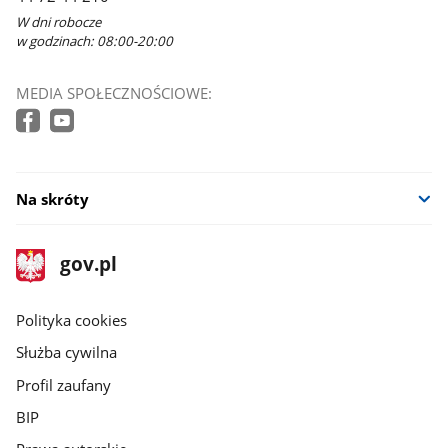
W dni robocze
w godzinach: 08:00-20:00
MEDIA SPOŁECZNOŚCIOWE:
Na skróty
stopka
Strona
gov.pl
gov.pl
główna
gov.pl
Polityka cookies
Służba cywilna
Profil zaufany
BIP