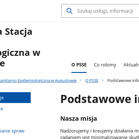
 Stacja
ogiczna w
e
O PSSE
Co robimy
Aktual
Sanitarno-Epidemiologiczna w Augustowie
O PSSE
Podstawowe info
Podstawowe i
je
na
Nasza misja
ianie spraw
Nadzorujemy i kreujemy działania ma
zadaniem jest minimalizowanie skut