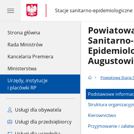
gov.pl
gov.pl
Stacje sanitarno-epidemiologiczne
gov.pl
Stacje
sanitarno-
epidemiologiczne
Powiatowa
gov.pl
Strona główna
Sanitarno-
Rada Ministrów
Epidemiol
Kancelaria Premiera
Augustowi
Ministerstwa
Powiatowa Stacja 
Urzędy, instytucje
i placówki RP
Podstawowe informac
Struktura organizacyj
Usługi dla obywatela
Kierownictwo
Usługi dla przedsiębiorcy
Przyjmowanie i załatw
Usługi dla urzędnika