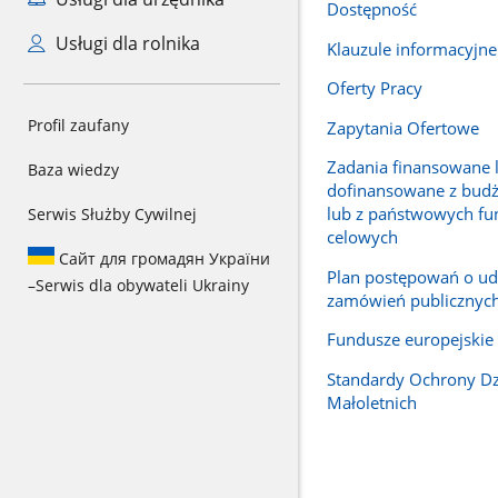
Dostępność
Usługi dla rolnika
Klauzule informacyjne
Oferty Pracy
Profil zaufany
Zapytania Ofertowe
Zadania finansowane 
Baza wiedzy
dofinansowane z bud
lub z państwowych fu
Serwis Służby Cywilnej
celowych
Сайт для громадян України
Plan postępowań o ud
–
Serwis dla obywateli Ukrainy
zamówień publicznyc
Fundusze europejskie
Standardy Ochrony Dzi
Małoletnich