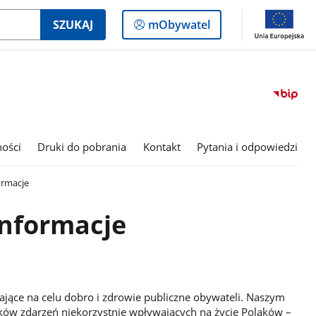
Logowanie
SZUKAJ
mObywatel
do
panelu
ności
Druki do pobrania
Kontakt
Pytania i odpowiedzi
rmacje
nformacje
jące na celu dobro i zdrowie publiczne obywateli. Naszym
ków zdarzeń niekorzystnie wpływających na życie Polaków –