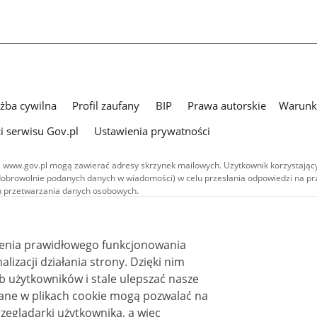
użba cywilna
Profil zaufany
BIP
Prawa autorskie
Warunki
i serwisu Gov.pl
Ustawienia prywatności
 www.gov.pl mogą zawierać adresy skrzynek mailowych. Użytkownik korzystający
dobrowolnie podanych danych w wiadomości) w celu przesłania odpowiedzi na prz
ach przetwarzania danych osobowych.
we publikowane w serwisie (z wyłączeniem treści audiowizualnych), są
 na licencji typu Creative Commons: uznanie autorstwa - na tych samych
 (CC BY-SA 4.0). Materiały audiowizualne, w tym zdjęcia, materiały audio i wideo
ienia prawidłowego funkcjonowania
ane na licencji typu Creative Commons: uznanie autorstwa użycie niekomercyjne 
ależnych 4.0 (CC BY-NC-ND 4.0), o ile nie jest to stwierdzone inaczej.
i działania strony. Dzięki nim
 użytkowników i stale ulepszać nasze
zeglądarki użytkownika, a więc