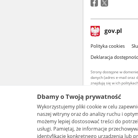
stopka
Strona
gov.pl
gov.pl
główna
gov.pl
Polityka cookies
Sł
Deklaracja dostępnośc
Strony dostępne w domenie
danych (adres e-mail oraz 
znajdują się w ich polityk
Treści teksto
Dbamy o Twoją prywatność
udostępniane
warunkach 4.0
Wykorzystujemy pliki cookie w celu zapewn
są udostępni
bez utworów z
naszej witryny oraz do analizy ruchu i optymalizacj
możemy lepiej dostosować treści do potrzeb
usługi. Pamiętaj, że informacje przechowywane w plikach cookie mogą pozwalać na
identyfikację konkretnego urządzenia lub pr