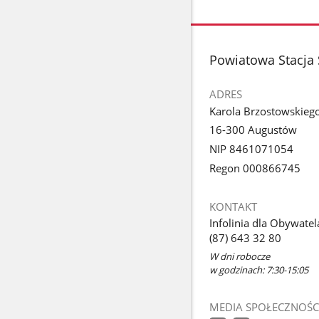
stopka
Powiatowa Stacja
ADRES
Karola Brzostowskieg
16-300 Augustów
NIP 8461071054
Regon 000866745
KONTAKT
Infolinia dla Obywatel
(87) 643 32 80
W dni robocze
w godzinach: 7:30-15:05
MEDIA SPOŁECZNOŚC