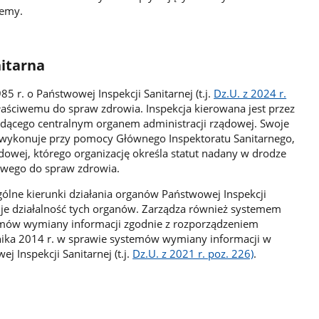
jemy.
itarna
5 r. o Państwowej Inspekcji Sanitarnej (t.j.
Dz.U. z 2024 r.
łaściwemu do spraw zdrowia. Inspekcja kierowana jest przez
dącego centralnym organem administracji rządowej. Swoje
 wykonuje przy pomocy Głównego Inspektoratu Sanitarnego,
ądowej, którego organizację określa statut nadany w drodze
ciwego do spraw zdrowia.
gólne kierunki działania organów Państwowej Inspekcji
uje działalność tych organów. Zarządza również systemem
mów wymiany informacji zgodnie z rozporządzeniem
rnika 2014 r. w sprawie systemów wymiany informacji w
 Inspekcji Sanitarnej (t.j.
Dz.U. z 2021 r. poz. 226)
.