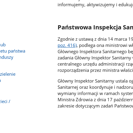
informujemy, aktywizujemy i eduku
Państwowa Inspekcja San
Zgodnie z ustawą z dnia 14 marca 198
lub
poz. 416)
, podlega ona ministrowi w
żetu państwa
Głównego Inspektora Sanitarnego bę
nduszy
zadania Główny Inspektor Sanitarny
centralnego urzędu administracji rz
rozporządzenia przez ministra właś
zielenie
h
Główny Inspektor Sanitarny ustala o
Sanitarnej oraz koordynuje i nadzor
wymiany informacji w ramach syste
Ministra Zdrowia z dnia 17 paździe
eci /
zakresie dotyczącym zadań Państwowej