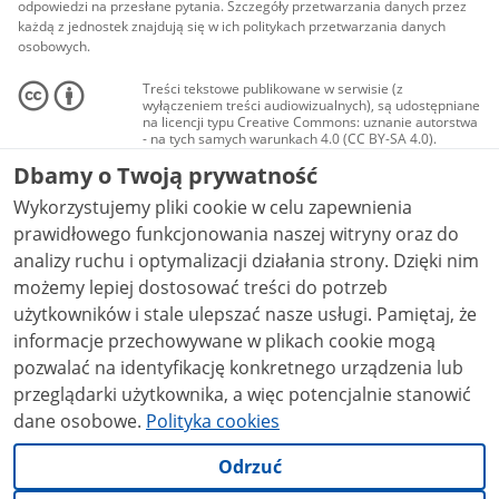
odpowiedzi na przesłane pytania. Szczegóły przetwarzania danych przez
każdą z jednostek znajdują się w ich politykach przetwarzania danych
osobowych.
Treści tekstowe publikowane w serwisie (z
wyłączeniem treści audiowizualnych), są udostępniane
na licencji typu Creative Commons: uznanie autorstwa
- na tych samych warunkach 4.0 (CC BY-SA 4.0).
Materiały audiowizualne, w tym zdjęcia, materiały
Dbamy o Twoją prywatność
audio i wideo, są udostępniane na licencji typu
Creative Commons: uznanie autorstwa użycie
Wykorzystujemy pliki cookie w celu zapewnienia
niekomercyjne - bez utworów zależnych 4.0 (CC BY-
NC-ND 4.0), o ile nie jest to stwierdzone inaczej.
prawidłowego funkcjonowania naszej witryny oraz do
analizy ruchu i optymalizacji działania strony. Dzięki nim
możemy lepiej dostosować treści do potrzeb
użytkowników i stale ulepszać nasze usługi. Pamiętaj, że
informacje przechowywane w plikach cookie mogą
pozwalać na identyfikację konkretnego urządzenia lub
przeglądarki użytkownika, a więc potencjalnie stanowić
dane osobowe.
Polityka cookies
Odrzuć