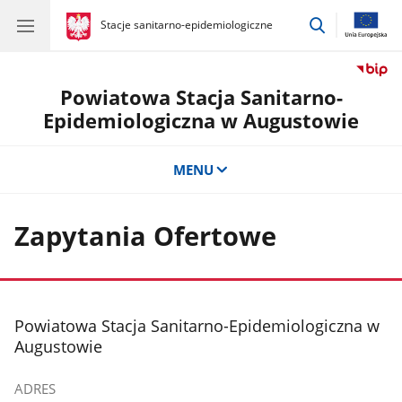
przejdź
gov.pl
Stacje sanitarno-epidemiologiczne
gov.pl
Stacje
do
sanitarno-
wyszukiwar
epidemiologiczne
Powiatowa Stacja Sanitarno-
Epidemiologiczna w Augustowie
MENU
Zapytania Ofertowe
stopka
Powiatowa Stacja Sanitarno-Epidemiologiczna w
Augustowie
ADRES