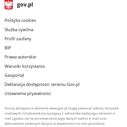
stopka
Strona
gov.pl
gov.pl
główna
gov.pl
Polityka cookies
Służba cywilna
Profil zaufany
BIP
Prawa autorskie
Warunki korzystania
Geoportal
Deklaracja dostępności serwisu Gov.pl
Ustawienia prywatności
Strony dostępne w domenie www.gov.pl mogą zawierać adresy skrzynek
mailowych. Użytkownik korzystający z odnośnika będącego adresem e-
mail zgadza się na przetwarzanie jego danych (adres e-mail oraz
dobrowolnie podanych danych w wiadomości) w celu przesłania