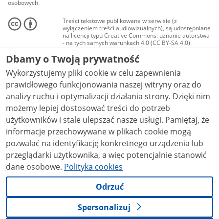
osobowych.
Treści tekstowe publikowane w serwisie (z
wyłączeniem treści audiowizualnych), są udostępniane
na licencji typu Creative Commons: uznanie autorstwa
- na tych samych warunkach 4.0 (CC BY-SA 4.0).
Materiały audiowizualne, w tym zdjęcia, materiały
Dbamy o Twoją prywatność
audio i wideo, są udostępniane na licencji typu
Creative Commons: uznanie autorstwa użycie
Wykorzystujemy pliki cookie w celu zapewnienia
niekomercyjne - bez utworów zależnych 4.0 (CC BY-
NC-ND 4.0), o ile nie jest to stwierdzone inaczej.
prawidłowego funkcjonowania naszej witryny oraz do
analizy ruchu i optymalizacji działania strony. Dzięki nim
możemy lepiej dostosować treści do potrzeb
użytkowników i stale ulepszać nasze usługi. Pamiętaj, że
informacje przechowywane w plikach cookie mogą
pozwalać na identyfikację konkretnego urządzenia lub
przeglądarki użytkownika, a więc potencjalnie stanowić
dane osobowe.
Polityka cookies
Odrzuć
Spersonalizuj