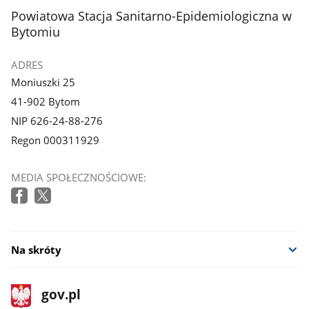
stopka
Powiatowa Stacja Sanitarno-Epidemiologiczna w
Bytomiu
ADRES
Moniuszki 25
41-902 Bytom
NIP 626-24-88-276
Regon 000311929
MEDIA SPOŁECZNOŚCIOWE:
Na skróty
stopka
Strona
gov.pl
gov.pl