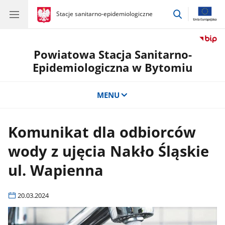
przejdź
gov.pl
Stacje sanitarno-epidemiologiczne
gov.pl
Stacje
do
sanitarno-
wyszukiwar
epidemiologiczne
Powiatowa Stacja Sanitarno-
Epidemiologiczna w Bytomiu
MENU
Komunikat dla odbiorców
wody z ujęcia Nakło Śląskie
ul. Wapienna
20.03.2024