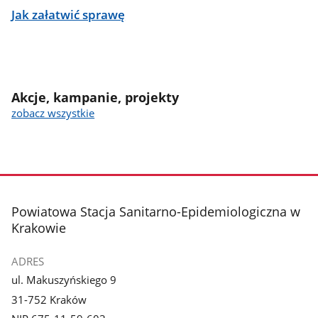
Jak załatwić sprawę
Akcje, kampanie, projekty
zobacz wszystkie
stopka
Powiatowa Stacja Sanitarno-Epidemiologiczna w
Krakowie
ADRES
ul. Makuszyńskiego 9
31-752 Kraków