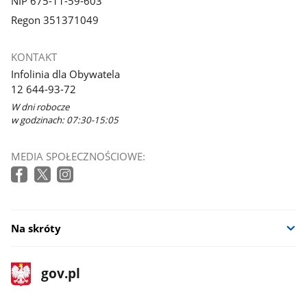
NIP 675-11-59-603
Regon 351371049
KONTAKT
Infolinia dla Obywatela
12 644-93-72
W dni robocze
w godzinach: 07:30-15:05
MEDIA SPOŁECZNOŚCIOWE:
Na skróty
stopka
Strona
gov.pl
gov.pl
główna