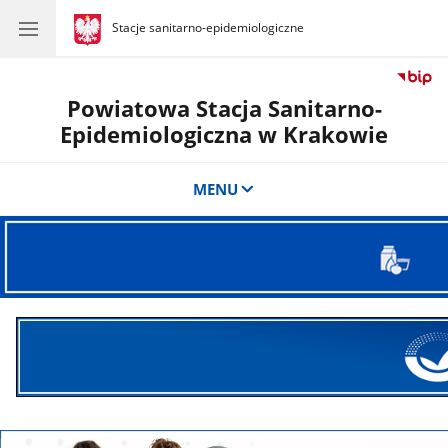
gov.pl
Stacje sanitarno-epidemiologiczne
gov.pl
Stacje
sanitarno-
epidemiologiczne
Powiatowa Stacja Sanitarno-
Epidemiologiczna w Krakowie
MENU
Zgłoś
interwencję
EFS
Szczepienia