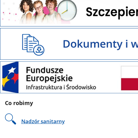
przeciw
HPV
Dokumenty
i
wnioski
do
pobrania
Fundusze
Europejskie
Co robimy
Nadzór sanitarny