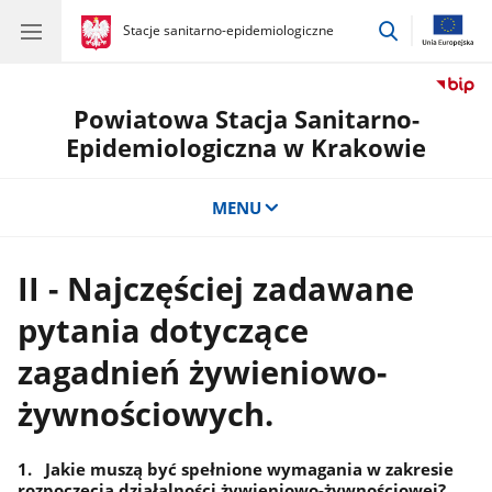
przejdź
gov.pl
Stacje sanitarno-epidemiologiczne
gov.pl
Stacje
do
sanitarno-
wyszukiwar
epidemiologiczne
Powiatowa Stacja Sanitarno-
Epidemiologiczna w Krakowie
MENU
II - Najczęściej zadawane
pytania dotyczące
zagadnień żywieniowo-
żywnościowych.
1. Jakie muszą być spełnione wymagania w zakresie
rozpoczęcia działalności żywieniowo-żywnościowej?