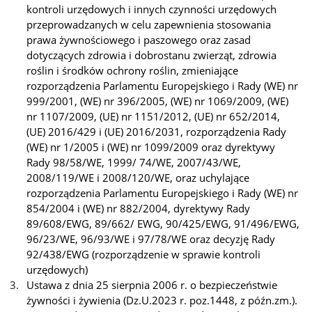
kontroli urzędowych i innych czynności urzędowych
przeprowadzanych w celu zapewnienia stosowania
prawa żywnościowego i paszowego oraz zasad
dotyczących zdrowia i dobrostanu zwierząt, zdrowia
roślin i środków ochrony roślin, zmieniające
rozporządzenia Parlamentu Europejskiego i Rady (WE) nr
999/2001, (WE) nr 396/2005, (WE) nr 1069/2009, (WE)
nr 1107/2009, (UE) nr 1151/2012, (UE) nr 652/2014,
(UE) 2016/429 i (UE) 2016/2031, rozporządzenia Rady
(WE) nr 1/2005 i (WE) nr 1099/2009 oraz dyrektywy
Rady 98/58/WE, 1999/ 74/WE, 2007/43/WE,
2008/119/WE i 2008/120/WE, oraz uchylające
rozporządzenia Parlamentu Europejskiego i Rady (WE) nr
854/2004 i (WE) nr 882/2004, dyrektywy Rady
89/608/EWG, 89/662/ EWG, 90/425/EWG, 91/496/EWG,
96/23/WE, 96/93/WE i 97/78/WE oraz decyzję Rady
92/438/EWG (rozporządzenie w sprawie kontroli
urzędowych)
Ustawa z dnia 25 sierpnia 2006 r. o bezpieczeństwie
żywności i żywienia (Dz.U.2023 r. poz.1448, z późn.zm.).