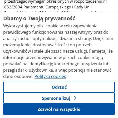
przestrzegać wymagań określonych w rozporządzeniu nr
852/2004 Parlamentu Europejskiego i Rady Unii
Europejskiej z dnia 29 kwietnia 2004 r. w sprawie higieny
Dbamy o Twoją prywatność
środków spożywczych (Dz.U. L 139 z 30.4.2004, str. 1-54).
Według art. 5 ww. Rozporządzenia przedsiębiorstwa sektora
Wykorzystujemy pliki cookie w celu zapewnienia
spożywczego opracowują, wykonują i utrzymują procedury
prawidłowego funkcjonowania naszej witryny oraz do
na podstawie zasad HACCP. System HACCP jest
analizy ruchu i optymalizacji działania strony. Dzięki nim
postępowaniem mającym na celu zapewnienie
możemy lepiej dostosować treści do potrzeb
bezpieczeństwa zdrowotnego żywności poprzez
użytkowników i stale ulepszać nasze usługi. Pamiętaj, że
oszacowanie skali zagrożeń i określenie krytycznych
informacje przechowywane w plikach cookie mogą
punktów kontrolnych na wszystkich etapach produkcji i
pozwalać na identyfikację konkretnego urządzenia lub
dystrybucji żywności. Jednym z wyznaczonych krytycznych
przeglądarki użytkownika, a więc potencjalnie stanowić
punktów kontrolnych w opracowanym systemie HACCP w
dane osobowe.
Polityka cookies
przedmiotowej stołówce jest przetrzymywanie gotowych
dań w podgrzewaczu.
Odrzuć
Przewodnik do wdrażania zasad GMP/GHP i systemu
HACCP w Zakładach żywienia zbiorowego opracowany
Spersonalizuj
przez H. Turlejska, U. Pilzner, E Konecka-Matyjek, K.
Zezwól na wszystkie
Wiśniewska mówi, że: „ze względu na bezpieczeństwo
potrawy utrzymywane w podgrzewaczach muszą zostać