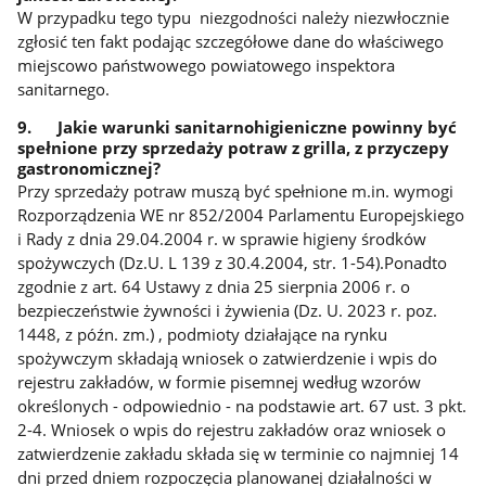
W przypadku tego typu niezgodności należy niezwłocznie
zgłosić ten fakt podając szczegółowe dane do właściwego
miejscowo państwowego powiatowego inspektora
sanitarnego.
9. Jakie warunki sanitarnohigieniczne powinny być
spełnione przy sprzedaży potraw z grilla, z przyczepy
gastronomicznej?
Przy sprzedaży potraw muszą być spełnione m.in. wymogi
Rozporządzenia WE nr 852/2004 Parlamentu Europejskiego
i Rady z dnia 29.04.2004 r. w sprawie higieny środków
spożywczych (Dz.U. L 139 z 30.4.2004, str. 1-54).Ponadto
zgodnie z art. 64 Ustawy z dnia 25 sierpnia 2006 r. o
bezpieczeństwie żywności i żywienia (Dz. U. 2023 r. poz.
1448, z późn. zm.) , podmioty działające na rynku
spożywczym składają wniosek o zatwierdzenie i wpis do
rejestru zakładów, w formie pisemnej według wzorów
określonych - odpowiednio - na podstawie art. 67 ust. 3 pkt.
2-4. Wniosek o wpis do rejestru zakładów oraz wniosek o
zatwierdzenie zakładu składa się w terminie co najmniej 14
dni przed dniem rozpoczęcia planowanej działalności w