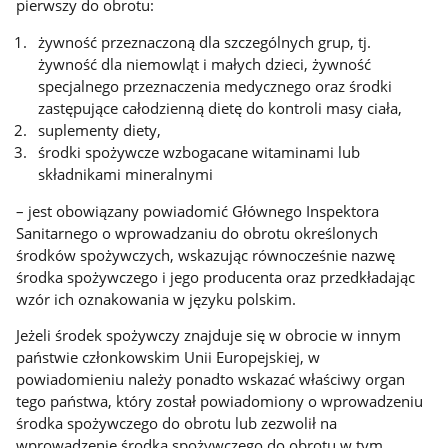
pierwszy do obrotu:
żywność przeznaczoną dla szczególnych grup, tj.
żywność dla niemowląt i małych dzieci, żywność
specjalnego przeznaczenia medycznego oraz środki
zastępujące całodzienną dietę do kontroli masy ciała,
suplementy diety,
środki spożywcze wzbogacane witaminami lub
składnikami mineralnymi
– jest obowiązany powiadomić Głównego Inspektora
Sanitarnego o wprowadzaniu do obrotu określonych
środków spożywczych, wskazując równocześnie nazwę
środka spożywczego i jego producenta oraz przedkładając
wzór ich oznakowania w języku polskim.
Jeżeli środek spożywczy znajduje się w obrocie w innym
państwie członkowskim Unii Europejskiej, w
powiadomieniu należy ponadto wskazać właściwy organ
tego państwa, który został powiadomiony o wprowadzeniu
środka spożywczego do obrotu lub zezwolił na
wprowadzenie środka spożywczego do obrotu w tym