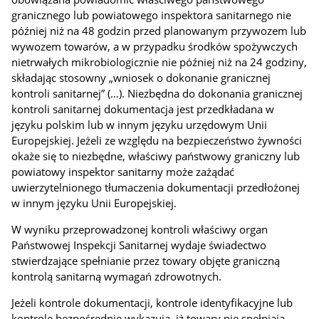
granicznego lub powiatowego inspektora sanitarnego nie
później niż na 48 godzin przed planowanym przywozem lub
wywozem towarów, a w przypadku środków spożywczych
nietrwałych mikrobiologicznie nie później niż na 24 godziny,
składając stosowny „wniosek o dokonanie granicznej
kontroli sanitarnej” (…). Niezbędna do dokonania granicznej
kontroli sanitarnej dokumentacja jest przedkładana w
języku polskim lub w innym języku urzędowym Unii
Europejskiej. Jeżeli ze względu na bezpieczeństwo żywności
okaże się to niezbędne, właściwy państwowy graniczny lub
powiatowy inspektor sanitarny może zażądać
uwierzytelnionego tłumaczenia dokumentacji przedłożonej
w innym języku Unii Europejskiej.
W wyniku przeprowadzonej kontroli właściwy organ
Państwowej Inspekcji Sanitarnej wydaje świadectwo
stwierdzające spełnianie przez towary objęte graniczną
kontrolą sanitarną wymagań zdrowotnych.
Jeżeli kontrole dokumentacji, kontrole identyfikacyjne lub
kontrole bezpośrednie wykazują, iż towary nie spełniają