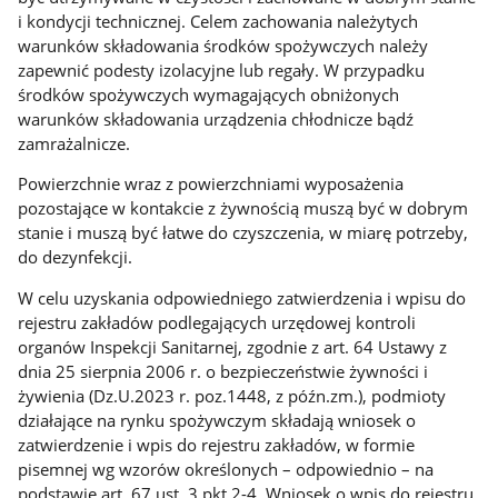
i kondycji technicznej. Celem zachowania należytych
warunków składowania środków spożywczych należy
zapewnić podesty izolacyjne lub regały. W przypadku
środków spożywczych wymagających obniżonych
warunków składowania urządzenia chłodnicze bądź
zamrażalnicze.
Powierzchnie wraz z powierzchniami wyposażenia
pozostające w kontakcie z żywnością muszą być w dobrym
stanie i muszą być łatwe do czyszczenia, w miarę potrzeby,
do dezynfekcji.
W celu uzyskania odpowiedniego zatwierdzenia i wpisu do
rejestru zakładów podlegających urzędowej kontroli
organów Inspekcji Sanitarnej, zgodnie z art. 64 Ustawy z
dnia 25 sierpnia 2006 r. o bezpieczeństwie żywności i
żywienia (Dz.U.2023 r. poz.1448, z późn.zm.), podmioty
działające na rynku spożywczym składają wniosek o
zatwierdzenie i wpis do rejestru zakładów, w formie
pisemnej wg wzorów określonych – odpowiednio – na
podstawie art. 67 ust. 3 pkt 2-4. Wniosek o wpis do rejestru