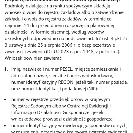
Podmioty działające na rynku spożywczym składają
wniosek o wpis do rejestru zakładów albo o zatwierdzenie
zakładu i o wpis do rejestru zakładów, w terminie co
najmniej 14 dni przed dniem rozpoczęcia planowanej
działalności, w formie pisemnej, według wzorów
określonych odpowiednio na podstawie art. 67 ust. 3 pkt 2 i
3 ustawy z dnia 25 sierpnia 2006 r. o bezpieczeństwie
żywności i żywienia (Dz.U.2023 r. poz.1448, z późn.zm.).
Wniosek powinien zawierać:
Imię, nazwisko i numer PESEL, miejsce zamieszkania i
adres albo nazwę, siedzibę i adres wnioskodawcy,
numer identyfikacyjny REGON, jeżeli taki numer posiada,
oraz numer identyfikacji podatkowej (NIP);
numer w rejestrze przedsiębiorców w Krajowym
Rejestrze Sądowym albo w Centralnej Ewidencji i
Informacji o Działalności Gospodarczej, jeżeli
wnioskodawca prowadzi działalność gospodarczą;
numer identyfikacyjny w ewidencji gospodarstw rolnych,
w rozumieniu przepisów o krajowym systemie ewidencji