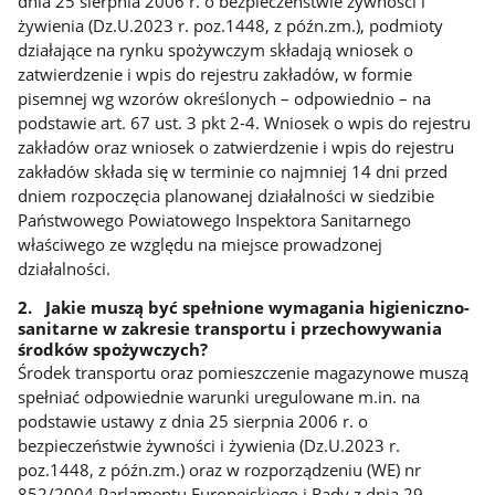
dnia 25 sierpnia 2006 r. o bezpieczeństwie żywności i
żywienia (Dz.U.2023 r. poz.1448, z późn.zm.), podmioty
działające na rynku spożywczym składają wniosek o
zatwierdzenie i wpis do rejestru zakładów, w formie
pisemnej wg wzorów określonych – odpowiednio – na
podstawie art. 67 ust. 3 pkt 2-4. Wniosek o wpis do rejestru
zakładów oraz wniosek o zatwierdzenie i wpis do rejestru
zakładów składa się w terminie co najmniej 14 dni przed
dniem rozpoczęcia planowanej działalności w siedzibie
Państwowego Powiatowego Inspektora Sanitarnego
właściwego ze względu na miejsce prowadzonej
działalności.
2. Jakie muszą być spełnione wymagania higieniczno-
sanitarne w zakresie transportu i przechowywania
środków spożywczych?
Środek transportu oraz pomieszczenie magazynowe muszą
spełniać odpowiednie warunki uregulowane m.in. na
podstawie ustawy z dnia 25 sierpnia 2006 r. o
bezpieczeństwie żywności i żywienia (Dz.U.2023 r.
poz.1448, z późn.zm.) oraz w rozporządzeniu (WE) nr
852/2004 Parlamentu Europejskiego i Rady z dnia 29