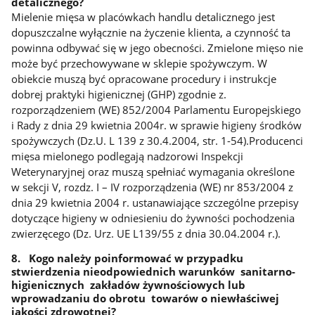
detalicznego?
Mielenie mięsa w placówkach handlu detalicznego jest
dopuszczalne wyłącznie na życzenie klienta, a czynność ta
powinna odbywać się w jego obecności. Zmielone mięso nie
może być przechowywane w sklepie spożywczym. W
obiekcie muszą być opracowane procedury i instrukcje
dobrej praktyki higienicznej (GHP) zgodnie z.
rozporządzeniem (WE) 852/2004 Parlamentu Europejskiego
i Rady z dnia 29 kwietnia 2004r. w sprawie higieny środków
spożywczych (Dz.U. L 139 z 30.4.2004, str. 1-54).Producenci
mięsa mielonego podlegają nadzorowi Inspekcji
Weterynaryjnej oraz muszą spełniać wymagania określone
w sekcji V, rozdz. I – IV rozporządzenia (WE) nr 853/2004 z
dnia 29 kwietnia 2004 r. ustanawiające szczególne przepisy
dotyczące higieny w odniesieniu do żywności pochodzenia
zwierzęcego (Dz. Urz. UE L139/55 z dnia 30.04.2004 r.).
8. Kogo należy poinformować w przypadku
stwierdzenia nieodpowiednich warunków sanitarno-
higienicznych zakładów żywnościowych lub
wprowadzaniu do obrotu towarów o niewłaściwej
jakości zdrowotnej?