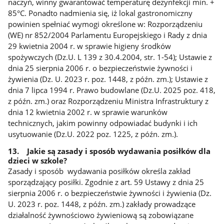
naczyń, winny gwarantować temperaturę dezynfekcji min. +
85°C. Ponadto nadmienia się, iż lokal gastronomiczny
powinien spełniać wymogi określone w: Rozporządzeniu
(WE) nr 852/2004 Parlamentu Europejskiego i Rady z dnia
29 kwietnia 2004 r. w sprawie higieny środków
spożywczych (Dz.U. L 139 z 30.4.2004, str. 1-54); Ustawie z
dnia 25 sierpnia 2006 r. o bezpieczeństwie żywności i
żywienia (Dz. U. 2023 r. poz. 1448, z późn. zm.); Ustawie z
dnia 7 lipca 1994 r. Prawo budowlane (Dz.U. 2025 poz. 418,
z późn. zm.) oraz Rozporządzeniu Ministra Infrastruktury z
dnia 12 kwietnia 2002 r. w sprawie warunków
technicznych, jakim powinny odpowiadać budynki i ich
usytuowanie (Dz.U. 2022 poz. 1225, z późn. zm.).
13. Jakie są zasady i sposób wydawania posiłków dla
dzieci w szkole?
Zasady i sposób wydawania posiłków określa zakład
sporządzający posiłki. Zgodnie z art. 59 Ustawy z dnia 25
sierpnia 2006 r. o bezpieczeństwie żywności i żywienia (Dz.
U. 2023 r. poz. 1448, z późn. zm.) zakłady prowadzące
działalność żywnościowo żywieniową są zobowiązane