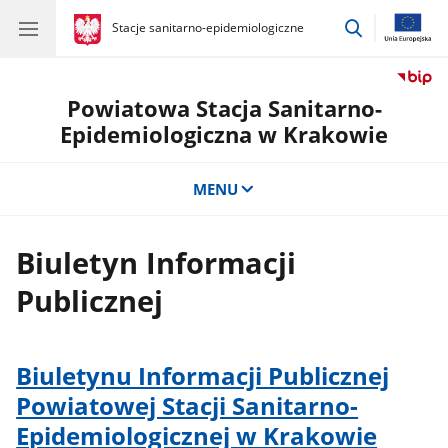
przejdź
gov.pl
Stacje sanitarno-epidemiologiczne
gov.pl
Stacje
do
sanitarno-
wyszukiwar
epidemiologiczne
Powiatowa Stacja Sanitarno-
Epidemiologiczna w Krakowie
MENU
Biuletyn Informacji
Publicznej
Biuletynu Informacji Publicznej
Powiatowej Stacji Sanitarno-
Epidemiologicznej w Krakowie