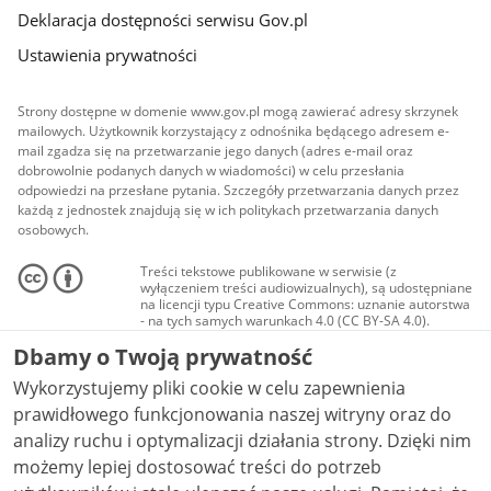
Deklaracja dostępności serwisu Gov.pl
Ustawienia prywatności
Strony dostępne w domenie www.gov.pl mogą zawierać adresy skrzynek
mailowych. Użytkownik korzystający z odnośnika będącego adresem e-
mail zgadza się na przetwarzanie jego danych (adres e-mail oraz
dobrowolnie podanych danych w wiadomości) w celu przesłania
odpowiedzi na przesłane pytania. Szczegóły przetwarzania danych przez
każdą z jednostek znajdują się w ich politykach przetwarzania danych
osobowych.
Treści tekstowe publikowane w serwisie (z
wyłączeniem treści audiowizualnych), są udostępniane
na licencji typu Creative Commons: uznanie autorstwa
- na tych samych warunkach 4.0 (CC BY-SA 4.0).
Materiały audiowizualne, w tym zdjęcia, materiały
Dbamy o Twoją prywatność
audio i wideo, są udostępniane na licencji typu
Creative Commons: uznanie autorstwa użycie
Wykorzystujemy pliki cookie w celu zapewnienia
niekomercyjne - bez utworów zależnych 4.0 (CC BY-
NC-ND 4.0), o ile nie jest to stwierdzone inaczej.
prawidłowego funkcjonowania naszej witryny oraz do
analizy ruchu i optymalizacji działania strony. Dzięki nim
możemy lepiej dostosować treści do potrzeb