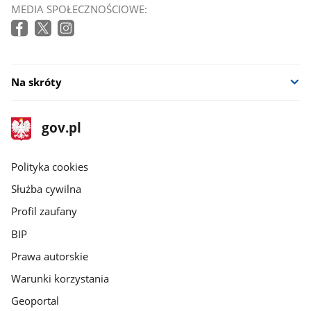
MEDIA SPOŁECZNOŚCIOWE:
Na skróty
stopka
Strona
gov.pl
gov.pl
główna
gov.pl
Polityka cookies
Służba cywilna
Profil zaufany
BIP
Prawa autorskie
Warunki korzystania
Geoportal