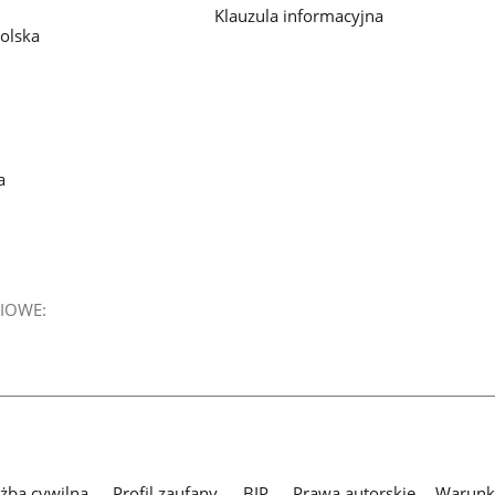
Klauzula informacyjna
olska
a
IOWE:
użba cywilna
Profil zaufany
BIP
Prawa autorskie
Warunki