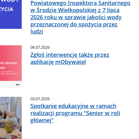
Powiatowego Inspektora Sanitarnego
w Środzie Wielkopolskiej z 7 lipca
2026 roku w sprawie jakości wody
przeznaczonej do spożycia przez
ludzi
06.07.2026
Zgłoś interwencję także przez
aplikację mObywatel
03.07.2026
Spotkanie edukacyjne w ramach
realizacji programu "Senior w roli
głównej"