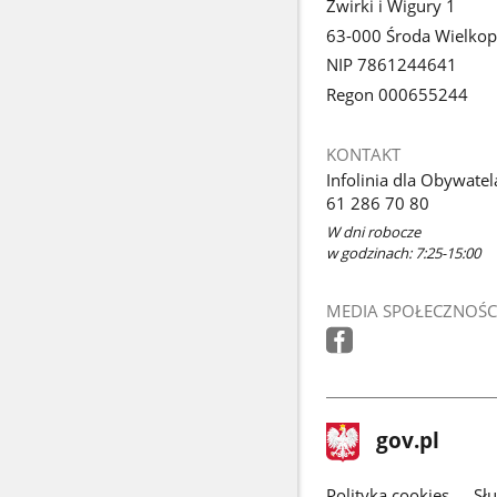
Żwirki i Wigury 1
63-000 Środa Wielkop
NIP 7861244641
Regon 000655244
KONTAKT
Infolinia dla Obywatel
61 286 70 80
W dni robocze
w godzinach: 7:25-15:00
MEDIA SPOŁECZNOŚC
stopka
Strona
gov.pl
gov.pl
główna
Polityka cookies
Sł