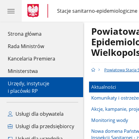
gov.pl
gov.pl
Stacje sanitarno-epidemiologiczne
gov.pl
Stacje
sanitarno-
epidemiologiczne
Powiatowa
gov.pl
Strona główna
Epidemiolo
Rada Ministrów
Wielkopols
Kancelaria Premiera
Powiatowa Stacja S
Ministerstwa
Urzędy, instytucje
Aktualności
i placówki RP
Komunikaty i ostrzeże
Akcje, kampanie, proj
Usługi dla obywatela
Monitoring wody
Usługi dla przedsiębiorcy
Nowa domena Państw
Inspekcji Sanitarnej -
Usługi dla urzędnika