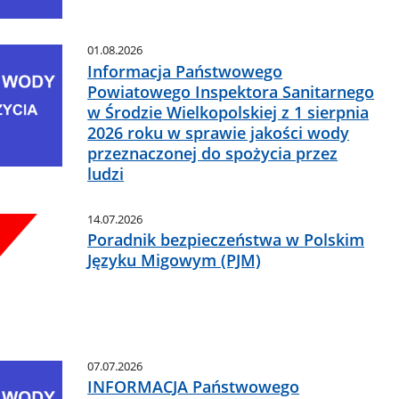
01.08.2026
Informacja Państwowego
Powiatowego Inspektora Sanitarnego
w Środzie Wielkopolskiej z 1 sierpnia
2026 roku w sprawie jakości wody
przeznaczonej do spożycia przez
ludzi
14.07.2026
Poradnik bezpieczeństwa w Polskim
Języku Migowym (PJM)
07.07.2026
INFORMACJA Państwowego