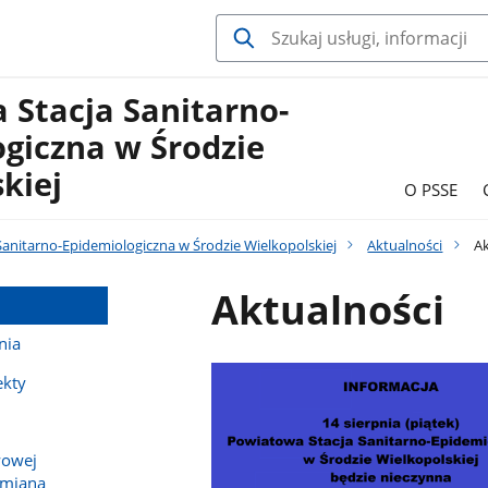
 Stacja Sanitarno-
giczna w Środzie
kiej
O PSSE
anitarno-Epidemiologiczna w Środzie Wielkopolskiej
Aktualności
Ak
Aktualności
nia
ekty
owej
 zmiana