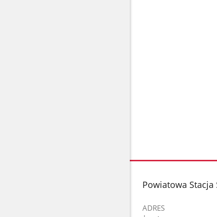
stopka
Powiatowa Stacja 
ADRES