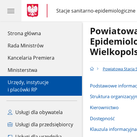
gov.pl
gov.pl
Stacje sanitarno-epidemiologiczne
gov.pl
Stacje
sanitarno-
epidemiologiczne
Powiatowa
gov.pl
Strona główna
Epidemiolo
Rada Ministrów
Wielkopols
Kancelaria Premiera
Powiatowa Stacja S
Ministerstwa
Urzędy, instytucje
Podstawowe informac
i placówki RP
Struktura organizacyj
Kierownictwo
Usługi dla obywatela
Dostępność
Usługi dla przedsiębiorcy
Klauzula informacyjna
Usługi dla urzędnika