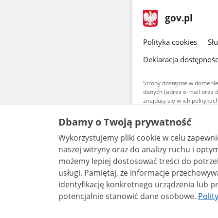
stopka
Strona
gov.pl
gov.pl
główna
gov.pl
Polityka cookies
Sł
Deklaracja dostępnośc
Strony dostępne w domenie
danych (adres e-mail oraz 
znajdują się w ich polityk
Treści teksto
Dbamy o Twoją prywatność
udostępniane
warunkach 4.0
Wykorzystujemy pliki cookie w celu zapewn
są udostępni
bez utworów z
naszej witryny oraz do analizy ruchu i optymalizacj
możemy lepiej dostosować treści do potrzeb
usługi. Pamiętaj, że informacje przechowywane w plikach cookie mogą pozwalać na
identyfikację konkretnego urządzenia lub pr
potencjalnie stanowić dane osobowe.
Polit