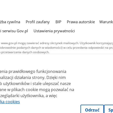
użba cywilna
Profil zaufany
BIP
Prawa autorskie
Warunki
i serwisu Gov.pl
Ustawienia prywatności
 www.gov.pl mogą zawierać adresy skrzynek mailowych. Użytkownik korzystający
dobrowolnie podanych danych w wiadomości) w celu przesłania odpowiedzi na prz
ach przetwarzania danych osobowych.
we publikowane w serwisie (z wyłączeniem treści audiowizualnych), są
 na licencji typu Creative Commons: uznanie autorstwa - na tych samych
 (CC BY-SA 4.0). Materiały audiowizualne, w tym zdjęcia, materiały audio i wideo
ienia prawidłowego funkcjonowania
ane na licencji typu Creative Commons: uznanie autorstwa użycie niekomercyjne 
ależnych 4.0 (CC BY-NC-ND 4.0), o ile nie jest to stwierdzone inaczej.
i działania strony. Dzięki nim
 użytkowników i stale ulepszać nasze
zeglądarki użytkownika, a więc
yka cookies
Odrzuć
Sp