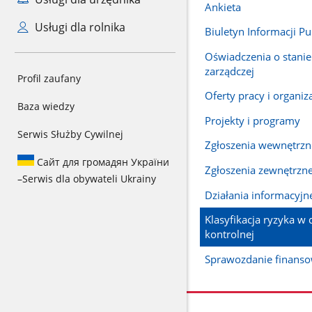
Ankieta
Usługi dla rolnika
Biuletyn Informacji Pu
Oświadczenia o stanie
zarządczej
Profil zaufany
Oferty pracy i organiz
Baza wiedzy
Projekty i programy
Serwis Służby Cywilnej
Zgłoszenia wewnętrzne
Сайт для громадян України
Zgłoszenia zewnętrzne 
–
Serwis dla obywateli Ukrainy
Działania informacyjn
Klasyfikacja ryzyka w 
kontrolnej
Sprawozdanie finans