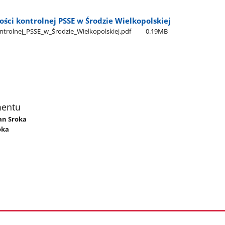
ności kontrolnej PSSE w Środzie Wielkopolskiej
ontrolnej​_PSSE​_w​_Środzie​_Wielkopolskiej.pdf
0.19MB
mentu
ian Sroka
oka