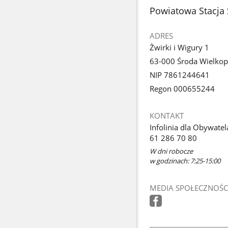
stopka
Powiatowa Stacja 
ADRES
Żwirki i Wigury 1
63-000 Środa Wielkop
NIP 7861244641
Regon 000655244
KONTAKT
Infolinia dla Obywatel
61 286 70 80
W dni robocze
w godzinach: 7:25-15:00
MEDIA SPOŁECZNOŚC