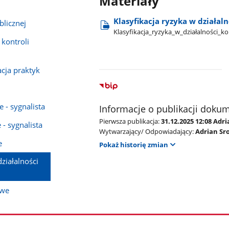
Materiały
Klasyfikacja ryzyka w działal
blicznej
Klasyfikacja​_ryzyka​_w​_działalności​_k
 kontroli
acja praktyk
 - sygnalista
Informacje o publikacji doku
Pierwsza publikacja:
31.12.2025 12:08 Adr
- sygnalista
Wytwarzający/ Odpowiadający:
Adrian Sr
e
Pokaż historię zmian
działalności
owe