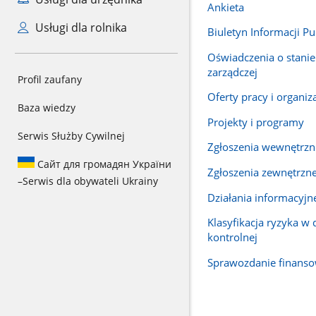
Ankieta
Usługi dla rolnika
Biuletyn Informacji Pu
Oświadczenia o stanie
zarządczej
Profil zaufany
Oferty pracy i organiz
Baza wiedzy
Projekty i programy
Serwis Służby Cywilnej
Zgłoszenia wewnętrzne
Сайт для громадян України
Zgłoszenia zewnętrzne 
–
Serwis dla obywateli Ukrainy
Działania informacyjn
Klasyfikacja ryzyka w 
kontrolnej
Sprawozdanie finans