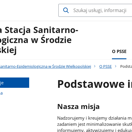
 Stacja Sanitarno-
giczna w Środzie
kiej
O PSSE
anitarno-Epidemiologiczna w Środzie Wielkopolskiej
O PSSE
Podsta
Podstawowe i
je
na
Nasza misja
Nadzorujemy i kreujemy działania ma
zadaniem jest minimalizowanie skut
informujemy, aktywizujemy i eduku