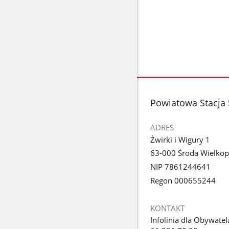
stopka
Powiatowa Stacja 
ADRES
Żwirki i Wigury 1
63-000 Środa Wielkop
NIP 7861244641
Regon 000655244
KONTAKT
Infolinia dla Obywatel