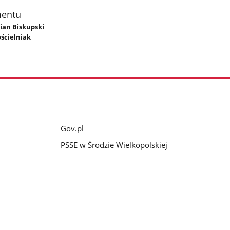
mentu
ian Biskupski
ścielniak
Gov.pl
PSSE w Środzie Wielkopolskiej