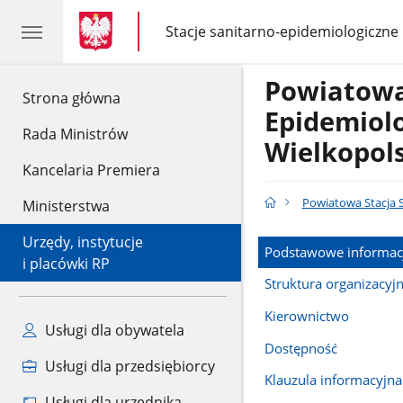
gov.pl
gov.pl
Stacje sanitarno-epidemiologiczne
gov.pl
Stacje
sanitarno-
epidemiologiczne
Powiatowa
gov.pl
Strona główna
Epidemiolo
Rada Ministrów
Wielkopols
Kancelaria Premiera
Powiatowa Stacja S
Ministerstwa
Urzędy, instytucje
Podstawowe informac
i placówki RP
Struktura organizacyj
Kierownictwo
Usługi dla obywatela
Dostępność
Usługi dla przedsiębiorcy
Klauzula informacyjna
Usługi dla urzędnika