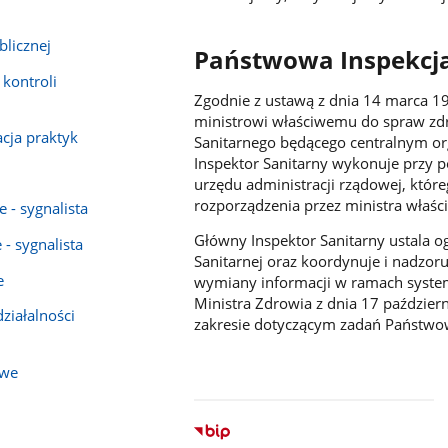
blicznej
Państwowa Inspekcja
 kontroli
Zgodnie z ustawą z dnia 14 marca 19
ministrowi właściwemu do spraw zdr
acja praktyk
Sanitarnego będącego centralnym or
Inspektor Sanitarny wykonuje przy 
urzędu administracji rządowej, które
rozporządzenia przez ministra właś
 - sygnalista
Główny Inspektor Sanitarny ustala o
- sygnalista
Sanitarnej oraz koordynuje i nadzor
e
wymiany informacji w ramach syste
Ministra Zdrowia z dnia 17 paździe
działalności
zakresie dotyczącym zadań Państwowe
owe