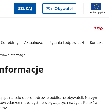
Logowanie
SZUKAJ
mObywatel
do
panelu
Co robimy
Aktualności
Pytania i odpowiedzi
Kontakt
wowe informacje
nformacje
jące na celu dobro i zdrowie publiczne obywateli. Naszym
ków zdarzeń niekorzystnie wpływających na życie Polaków –
jemy.