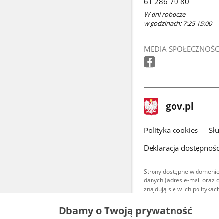
61 286 70 80
W dni robocze
w godzinach: 7:25-15:00
MEDIA SPOŁECZNOŚC
stopka
Strona
gov.pl
gov.pl
główna
gov.pl
Polityka cookies
Sł
Deklaracja dostępnośc
Strony dostępne w domenie
danych (adres e-mail oraz 
znajdują się w ich polityk
Treści teksto
Dbamy o Twoją prywatność
udostępniane