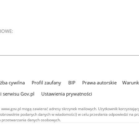
IOWE:
użba cywilna
Profil zaufany
BIP
Prawa autorskie
Warunki
i serwisu Gov.pl
Ustawienia prywatności
 www.gov.pl mogą zawierać adresy skrzynek mailowych. Użytkownik korzystający
dobrowolnie podanych danych w wiadomości) w celu przesłania odpowiedzi na prz
ach przetwarzania danych osobowych.
we publikowane w serwisie (z wyłączeniem treści audiowizualnych), są
 na licencji typu Creative Commons: uznanie autorstwa - na tych samych