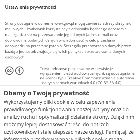
Ustawienia prywatności
Strony dostępne w domenie www.gov.pl mogą zawierać adresy skrzynek
mailowych. Użytkownik korzystający z odnośnika będącego adresem e-
mail zgadza się na przetwarzanie jego danych (adres e-mail oraz
dobrowolnie podanych danych w wiadomości) w celu przesłania
odpowiedzi na przesłane pytania. Szczegóły przetwarzania danych przez
każdą z jednostek znajdują się w ich politykach przetwarzania danych
osobowych.
Treści tekstowe publikowane w serwisie (z
wyłączeniem treści audiowizualnych), są udostępniane
na licencji typu Creative Commons: uznanie autorstwa
- na tych samych warunkach 4.0 (CC BY-SA 4.0).
Materiały audiowizualne, w tym zdjęcia, materiały
Dbamy o Twoją prywatność
audio i wideo, są udostępniane na licencji typu
Creative Commons: uznanie autorstwa użycie
Wykorzystujemy pliki cookie w celu zapewnienia
niekomercyjne - bez utworów zależnych 4.0 (CC BY-
NC-ND 4.0), o ile nie jest to stwierdzone inaczej.
prawidłowego funkcjonowania naszej witryny oraz do
analizy ruchu i optymalizacji działania strony. Dzięki nim
możemy lepiej dostosować treści do potrzeb
użytkowników i stale ulepszać nasze usługi. Pamiętaj, że
informacje przechowywane w plikach cookie mogą