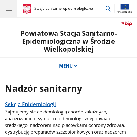
przejdź
gov.pl
Stacje sanitarno-epidemiologiczne
gov.pl
Stacje
do
sanitarno-
wyszukiwar
epidemiologiczne
Powiatowa Stacja Sanitarno-
Epidemiologiczna w Środzie
Wielkopolskiej
MENU
Nadzór sanitarny
Sekcja Epidemiologii
Zajmujemy się epidemiologią chorób zakaźnych,
analizowaniem sytuacji epidemiologicznej powiatu
średzkiego, nadzorem nad placówkami ochrony zdrowia,
dystrybucją preparatów szczepionkowych oraz nadzorem