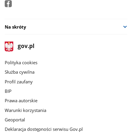
Na skróty
stopka
Strona
gov.pl
gov.pl
główna
gov.pl
Polityka cookies
Służba cywilna
Profil zaufany
BIP
Prawa autorskie
Warunki korzystania
Geoportal
Deklaracja dostępności serwisu Gov.pl