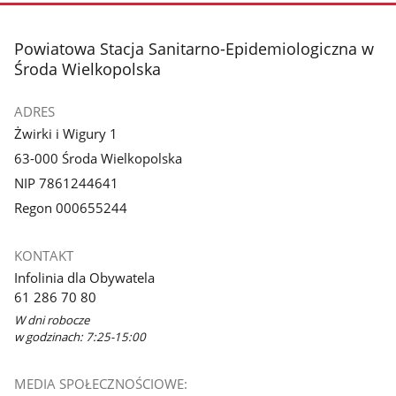
stopka
Powiatowa Stacja Sanitarno-Epidemiologiczna w
Środa Wielkopolska
ADRES
Żwirki i Wigury 1
63-000 Środa Wielkopolska
NIP 7861244641
Regon 000655244
KONTAKT
Infolinia dla Obywatela
61 286 70 80
W dni robocze
w godzinach: 7:25-15:00
MEDIA SPOŁECZNOŚCIOWE: