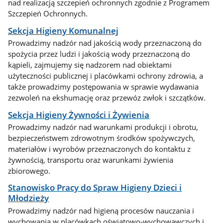
nad realizacją szczepień ochronnych zgodnie z Programem
Szczepień Ochronnych.
Sekcja Higieny Komunalnej
Prowadzimy nadzór nad jakością wody przeznaczoną do
spożycia przez ludzi i jakością wody przeznaczoną do
kąpieli, zajmujemy się nadzorem nad obiektami
użyteczności publicznej i placówkami ochrony zdrowia, a
także prowadzimy postępowania w sprawie wydawania
zezwoleń na ekshumację oraz przewóz zwłok i szczątków.
Sekcja Higieny Żywności i Żywienia
Prowadzimy nadzór nad warunkami produkcji i obrotu,
bezpieczeństwem zdrowotnym środków spożywczych,
materiałów i wyrobów przeznaczonych do kontaktu z
żywnością, transportu oraz warunkami żywienia
zbiorowego.
Stanowisko Pracy do Spraw Higieny Dzieci i
Młodzieży
Prowadzimy nadzór nad higieną procesów nauczania i
wychowania w placówkach oświatowo-wychowawczych i