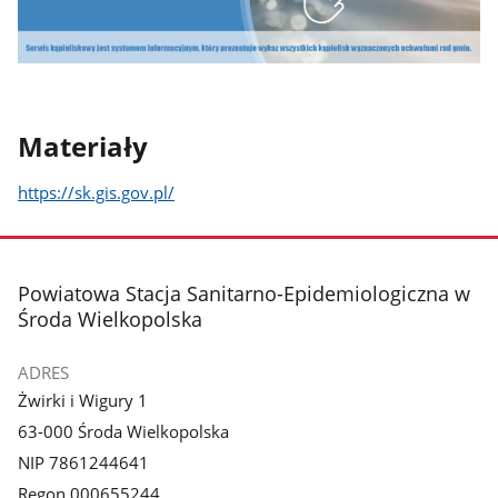
Materiały
https://sk.gis.gov.pl/
stopka
Powiatowa Stacja Sanitarno-Epidemiologiczna w
Środa Wielkopolska
ADRES
Żwirki i Wigury 1
63-000 Środa Wielkopolska
NIP 7861244641
Regon 000655244