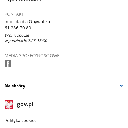
KONTAKT
Infolinia dla Obywatela
61 286 70 80
W dni robocze
w godzinach: 7:25-15:00
MEDIA SPOŁECZNOŚCIOWE:
Na skróty
stopka
Strona
gov.pl
gov.pl
główna
gov.pl
Polityka cookies