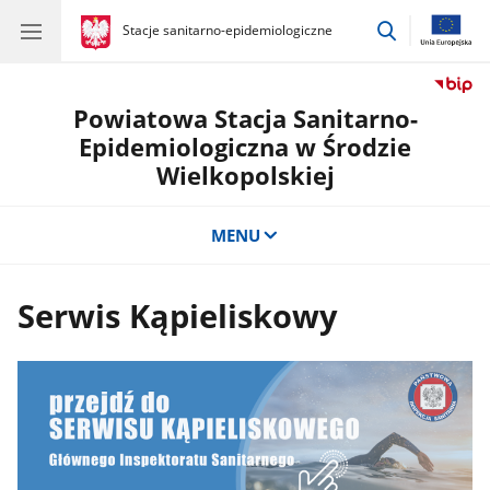
przejdź
gov.pl
Stacje sanitarno-epidemiologiczne
gov.pl
Stacje
do
sanitarno-
wyszukiwar
epidemiologiczne
Powiatowa Stacja Sanitarno-
Epidemiologiczna w Środzie
Wielkopolskiej
MENU
Serwis Kąpieliskowy