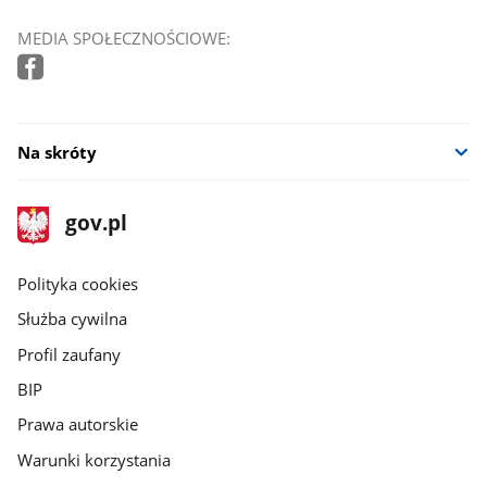
MEDIA SPOŁECZNOŚCIOWE:
Na skróty
stopka
Strona
gov.pl
gov.pl
główna
gov.pl
Polityka cookies
Służba cywilna
Profil zaufany
BIP
Prawa autorskie
Warunki korzystania