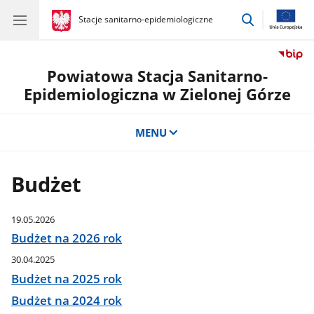
przejdź
gov.pl
Stacje sanitarno-epidemiologiczne
gov.pl
Stacje
do
sanitarno-
wyszukiwar
epidemiologiczne
Powiatowa Stacja Sanitarno-
Epidemiologiczna w Zielonej Górze
MENU
Budżet
19.05.2026
Budżet na 2026 rok
30.04.2025
Budżet na 2025 rok
Budżet na 2024 rok