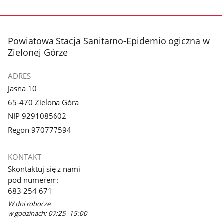
stopka
Powiatowa Stacja Sanitarno-Epidemiologiczna w
Zielonej Górze
ADRES
Jasna 10
65-470 Zielona Góra
NIP 9291085602
Regon 970777594
KONTAKT
Skontaktuj się z nami
pod numerem:
683 254 671
W dni robocze
w godzinach: 07:25 -15:00