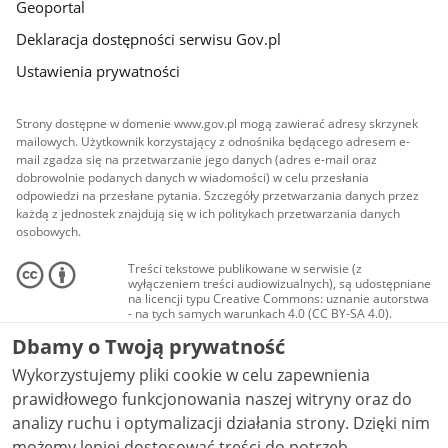
Geoportal
Deklaracja dostępności serwisu Gov.pl
Ustawienia prywatności
Strony dostępne w domenie www.gov.pl mogą zawierać adresy skrzynek
mailowych. Użytkownik korzystający z odnośnika będącego adresem e-
mail zgadza się na przetwarzanie jego danych (adres e-mail oraz
dobrowolnie podanych danych w wiadomości) w celu przesłania
odpowiedzi na przesłane pytania. Szczegóły przetwarzania danych przez
każdą z jednostek znajdują się w ich politykach przetwarzania danych
osobowych.
Treści tekstowe publikowane w serwisie (z
wyłączeniem treści audiowizualnych), są udostępniane
na licencji typu Creative Commons: uznanie autorstwa
- na tych samych warunkach 4.0 (CC BY-SA 4.0).
Materiały audiowizualne, w tym zdjęcia, materiały
Dbamy o Twoją prywatność
audio i wideo, są udostępniane na licencji typu
Creative Commons: uznanie autorstwa użycie
Wykorzystujemy pliki cookie w celu zapewnienia
niekomercyjne - bez utworów zależnych 4.0 (CC BY-
NC-ND 4.0), o ile nie jest to stwierdzone inaczej.
prawidłowego funkcjonowania naszej witryny oraz do
analizy ruchu i optymalizacji działania strony. Dzięki nim
możemy lepiej dostosować treści do potrzeb